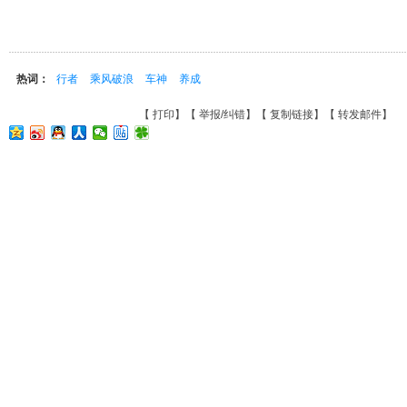
热词：
行者
乘风破浪
车神
养成
【
打印
】【
举报/纠错
】【
复制链接
】【
转发邮件
】