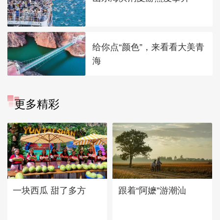
给你点“颜色”，来看看大美青
海
更多精彩
一块西瓜 甜了多方
跟着“阿嬷”游潮汕