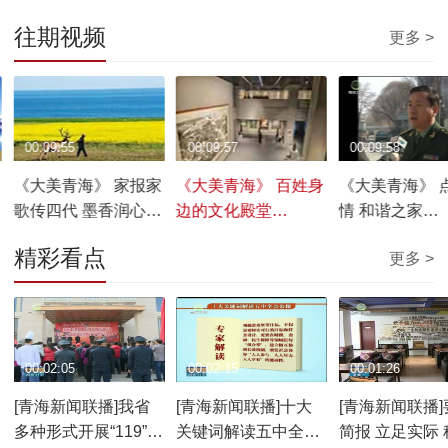
往期视频
更多 >
00:09:55
00:09:57
00:09:58
《大美青海》 家报家
《大美青海》 百姓身
《大美青海》 
歌传四代 墨香润心阖
边的文化殿堂
情 和谐之家
家欢 20170210
20170209
20170208
精彩看点
更多 >
00:02:05
00:02:15
00:01:26
[青海新闻联播]我省
[青海新闻联播]十大
[青海新闻联播]
多种形式开展“119”消
关键词解读五中全会
简报 立足实际 