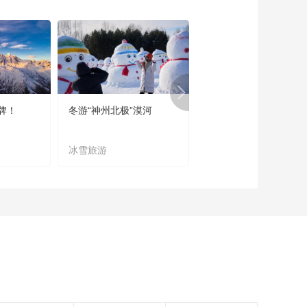
牌！
冬游“神州北极”漠河
宜居宜业又宜游
冰雪旅游
农文旅融合