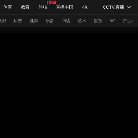
体育
教育
熊猫
直播中国
4K
CCTV.直播
式妙语
主持人
下载央视影音
热解读
天天学习
旅游
科普
健康
乐龄
阅读
艺术
数智
5G
产业+
纪录片网
国家大剧院
大型活动
科技
法治
文娱
人物
公益
图片
习式妙语
央视快评
央视网评
光华锐评
锋面
频道
VR/AR
4K专区
全景新闻
请入列
人生第一次
人生第二次
年冬奥会
CBA
NBA
中超
国足
国际足球
网球
综
体育江湖
文化体育
冰雪道路
足球道路