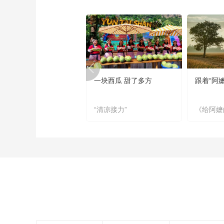
一块西瓜 甜了多方
跟着“阿
“清凉接力”
《给阿嬷