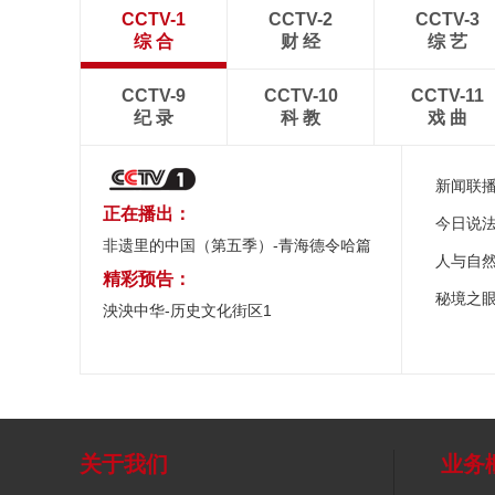
CCTV-1
CCTV-2
CCTV-3
综 合
财 经
综 艺
CCTV-9
CCTV-10
CCTV-11
纪 录
科 教
戏 曲
新闻联
正在播出：
今日说
非遗里的中国（第五季）-青海德令哈篇
人与自
精彩预告：
秘境之
泱泱中华-历史文化街区1
关于我们
业务