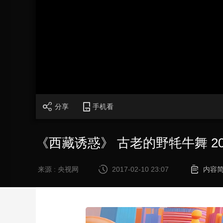
财经
教育
乡村振兴
生态环境
一带一路
大国智造
大国展会
大国保险
云顶对话
CCTV.节目官网
直播
节目单
栏目
片库
分享
手机看
《西藏诱惑》 古老的野牦牛舞 201
来源 : 央视网
2017-02-10 23:07
内容