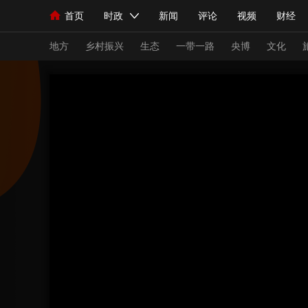
首页
时政
新闻
评论
视频
财经
人民领袖习近平
直播
海外频道
片库
iPanda
栏目大全
联播+
English
中国领导人
节目单
Монгол
听音
央视快评
微视频
习
地方
乡村振兴
生态
一带一路
央博
文化
总台春晚
网络春晚
共产党员网
秧纪录
新闻
国内
国际
评论
经济
军事
人民领袖习近平
联播+
热解读
天天学习
视频
小央视频
小央直播
直播中国
熊猫
现场
前线
比划
快看
蓝海中国
新兵
体育
直播
竞猜
2026年世界杯
2026
VIP会员
CCTV奥林匹克频道
生活体育大会