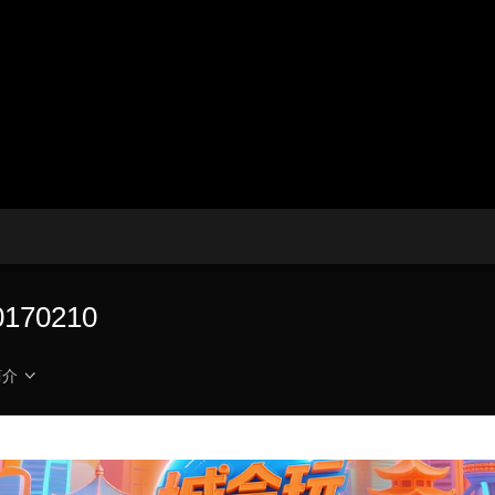
央博
非遗
文化
旅游
科普
健康
乐龄
阅读
云起
超级工厂
智敬中国
全民健康
颜选攻略
海洋
热播榜
总台企业白名单
70210
简介