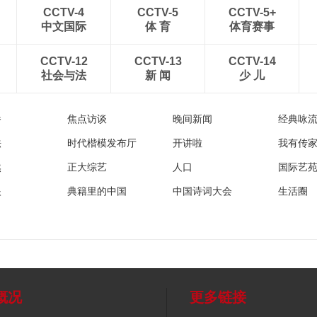
CCTV-4
CCTV-5
CCTV-5+
中文国际
体 育
体育赛事
CCTV-12
CCTV-13
CCTV-14
社会与法
新 闻
少 儿
播
焦点访谈
晚间新闻
经典咏
法
时代楷模发布厅
开讲啦
我有传
然
正大综艺
人口
国际艺
眼
典籍里的中国
中国诗词大会
生活圈
概况
更多链接