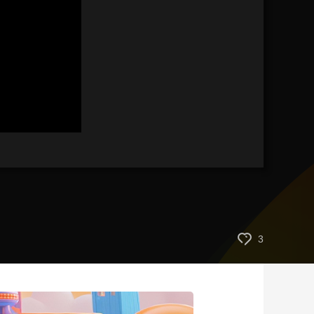
艺术
汽车
数智
5G
产业+
时尚
天气
才艺
网展
央央好物
3