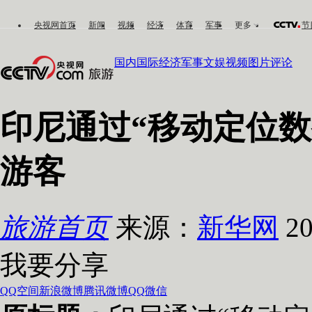
央视网首页
新闻
视频
经济
体育
军事
更多
节
国内
国际
经济
军事
文娱
视频
图片
评论
印尼通过“移动定位
游客
旅游首页
来源：
新华网
20
我要分享
QQ空间
新浪微博
腾讯微博
QQ
微信