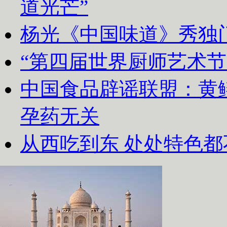
道光芒”
杨光《中国味道》秀独
“第四届世界厨师艺术节
中国食品辟谣联盟：黄
孕药无关
从西吃到东 处处特色都