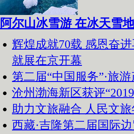
阿尔山冰雪游 在冰天雪
辉煌成就70载 感恩奋
就展在京开幕
第二届“中国服务”·旅
沧州渤海新区获评“20
助力文旅融合 人民文
西藏·吉隆第二届国际