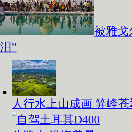
被雅戈
泪”
人行水上山成画 笄峰苍