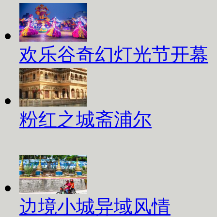
欢乐谷奇幻灯光节开幕
粉红之城斋浦尔
边境小城异域风情