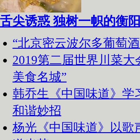
舌尖诱惑 独树一帜的衡
“北京密云波尔多葡萄
2019第二届世界川菜
美食名城”
韩乔生《中国味道》学习
和谐妙招
杨光《中国味道》以歌声