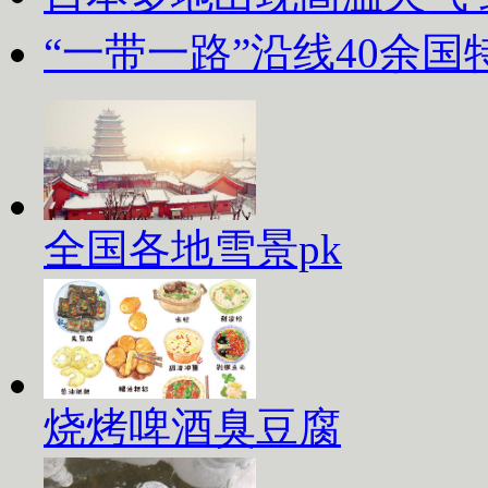
“一带一路”沿线40余
全国各地雪景pk
烧烤啤酒臭豆腐