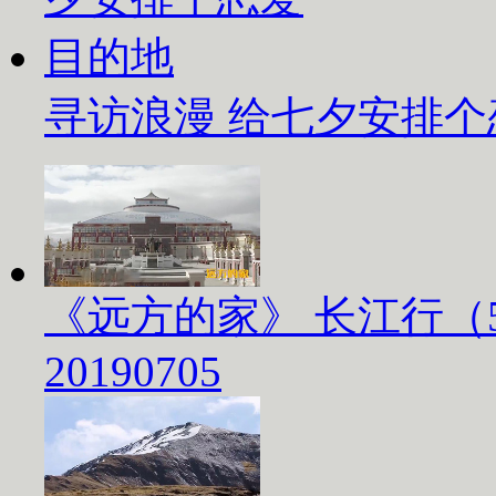
寻访浪漫 给七夕安排
《远方的家》 长江行（
20190705