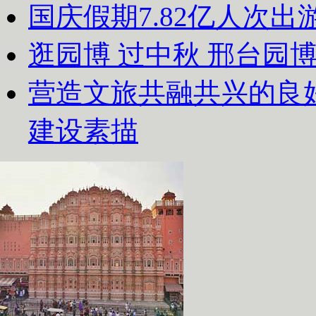
国庆假期7.82亿人次出游
逛园博 过中秋 邢台园
营造文旅共融共兴的良
建设素描