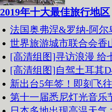
2019年十大最佳旅行地区
法国奥弗涅&罗纳-阿
世界旅游城市联合会香
[高清组图]寻访浪漫 
[高清组图]自驾土耳其D
新出台5年签！即刻飞
第十一届悉尼灯光音乐
日本多地出现高温天气