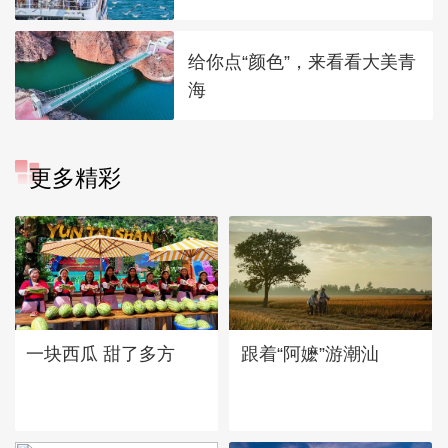
给你点“颜色”，来看看大美青
海
更多精彩
一块西瓜 甜了多方
跟着“阿嬷”游潮汕