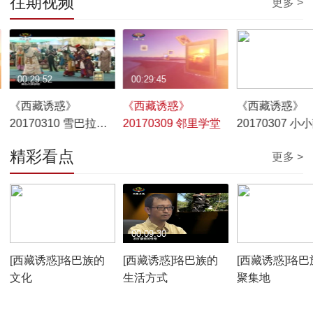
往期视频
更多 >
00:29:52
00:29:45
00:29:48
《西藏诱惑》
《西藏诱惑》
《西藏诱惑》
20170310 雪巴拉姆
20170309 邻里学堂
20170307 小
民间藏戏艺术团
大事业
精彩看点
更多 >
00:10:12
00:09:30
00:07:59
[西藏诱惑]珞巴族的
[西藏诱惑]珞巴族的
[西藏诱惑]珞巴
文化
生活方式
聚集地