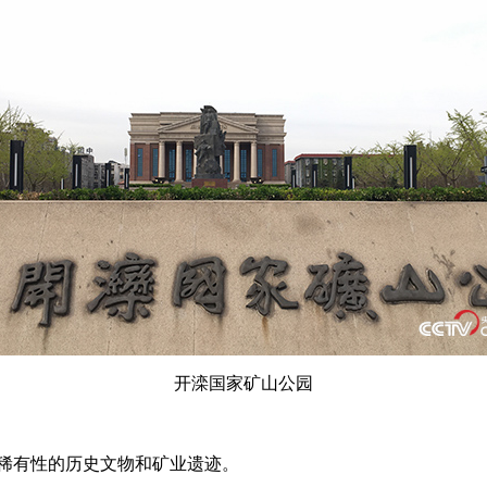
开滦国家矿山公园
、稀有性的历史文物和矿业遗迹。