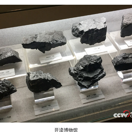
开滦博物馆