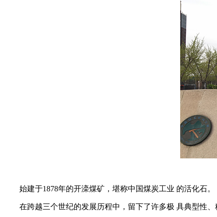
始建于1878年的开滦煤矿，堪称中国煤炭工业 的活化石。
在跨越三个世纪的发展历程中，留下了许多极 具典型性