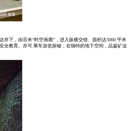
井下，由百米“时空画廊”，进入纵横交错、面积达5000 平米
山安全教育。亦可 乘车游览探秘，在独特的地下空间，品鉴矿业