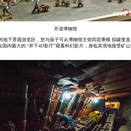
开滦博物馆
的地下景观游览区，您与孩子可从博物馆主馆四层乘模 拟罐笼直达
国内最大的 “井下4D影厅”观看科幻影片，身临其境地接受矿