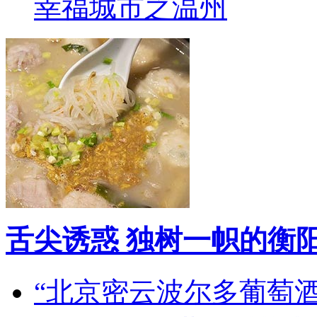
幸福城市之温州
舌尖诱惑 独树一帜的衡
“北京密云波尔多葡萄