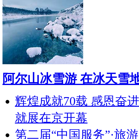
阿尔山冰雪游 在冰天雪
辉煌成就70载 感恩奋
就展在京开幕
第二届“中国服务”·旅