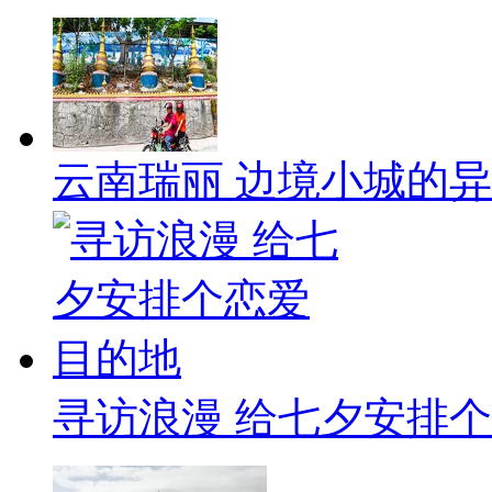
云南瑞丽 边境小城的
寻访浪漫 给七夕安排