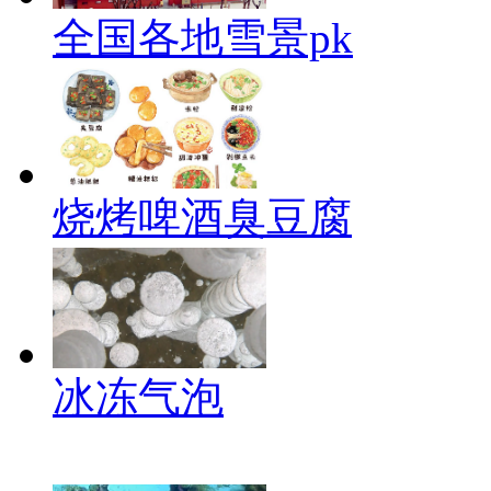
全国各地雪景pk
烧烤啤酒臭豆腐
冰冻气泡