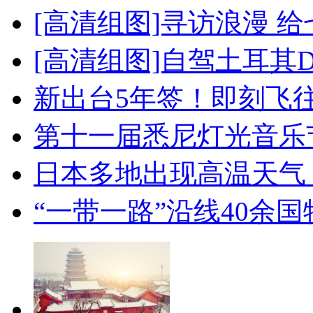
[高清组图]寻访浪漫 
[高清组图]自驾土耳其
新出台5年签！即刻飞
第十一届悉尼灯光音乐
日本多地出现高温天气
“一带一路”沿线40余