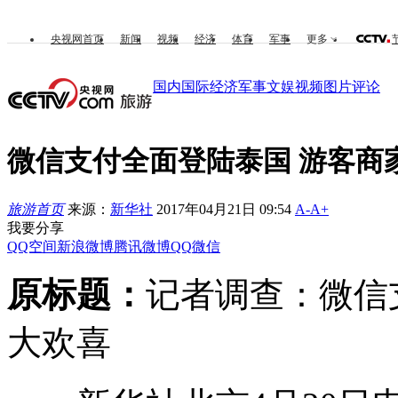
央视网首页
新闻
视频
经济
体育
军事
更多
国内
国际
经济
军事
文娱
视频
图片
评论
微信支付全面登陆泰国 游客商
旅游首页
来源：
新华社
2017年04月21日 09:54
A-
A+
我要分享
QQ空间
新浪微博
腾讯微博
QQ
微信
原标题：
记者调查：微信
大欢喜