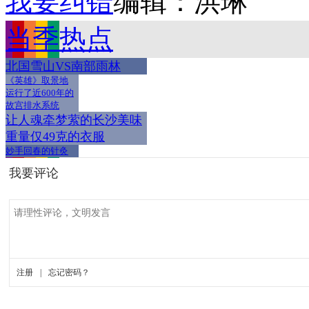
我要纠错
编辑：洪琳
当季热点
北国雪山VS南部雨林
《英雄》取景地
运行了近600年的
故宫排水系统
让人魂牵梦萦的长沙美味
重量仅49克的衣服
妙手回春的针灸