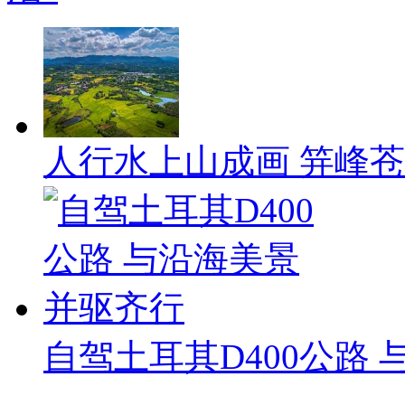
人行水上山成画 笄峰
自驾土耳其D400公路