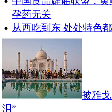
中国食品辟谣联盟：黄
孕药无关
从西吃到东 处处特色
被雅戈
泪”