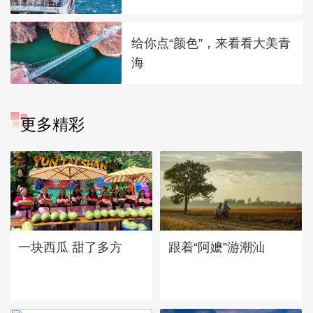
给你点“颜色”，来看看大美青
海
更多精彩
一块西瓜 甜了多方
跟着“阿嬷”游潮汕