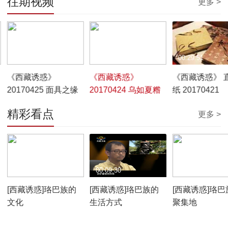
往期视频
更多 >
00:29:47
00:29:49
00:29:51
《西藏诱惑》
《西藏诱惑》
《西藏诱惑》 
20170425 面具之缘
20170424 乌如夏糌
纸 20170421
精彩看点
更多 >
00:10:12
00:09:30
00:07:59
[西藏诱惑]珞巴族的
[西藏诱惑]珞巴族的
[西藏诱惑]珞巴
文化
生活方式
聚集地