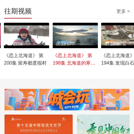
往期视频
更多 >
00:23:58
00:23:57
00:23:58
《恋上北海道》 第
《恋上北海道》 第
《恋上北海道》
200集 留寿都度徦村
198集 北海道的寒冷
194集 发现白
——千岁·支笏湖
传统与创新