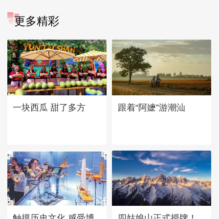
更多精彩
一块西瓜 甜了多方
跟着“阿嬷”游潮汕
四姑娘山正式授牌！
触摸历史文化 感受博