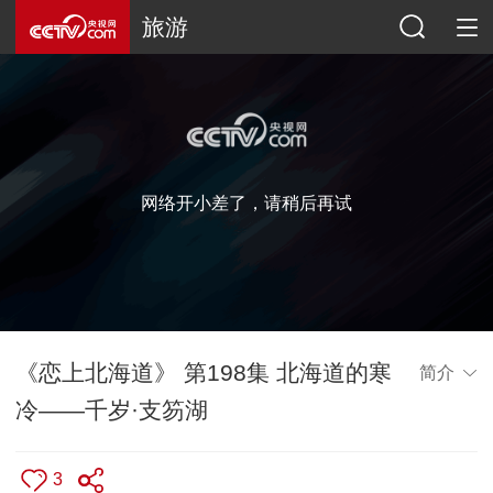
旅游
网络开小差了，请稍后再试
《恋上北海道》 第198集 北海道的寒
简介
冷——千岁·支笏湖
3