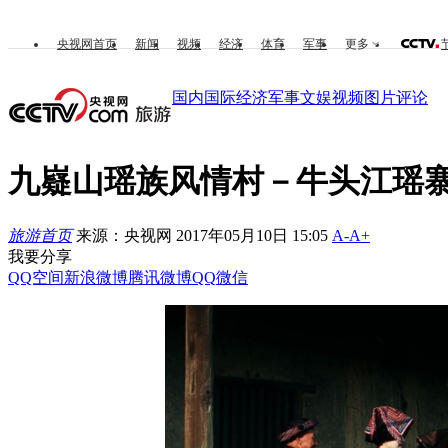
央视网首页
新闻
视频
经济
体育
军事
更多
国内
国际
经济
军事
文娱
视频
图片
评论
九嶷山瑶族风情村－牛头江瑶
旅游首页
来源：央视网 2017年05月10日 15:05
A-
A+
我要分享
QQ空间
新浪微博
腾讯微博
QQ
微信