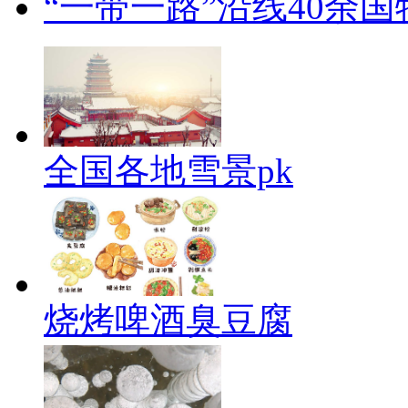
“一带一路”沿线40余
全国各地雪景pk
烧烤啤酒臭豆腐