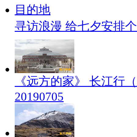
寻访浪漫 给七夕安排
《远方的家》 长江行（
20190705