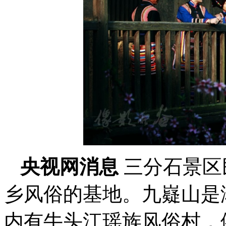
央视网消息
三分石景区
乡风俗的基地。九嶷山是
内有牛头江瑶族风俗村，