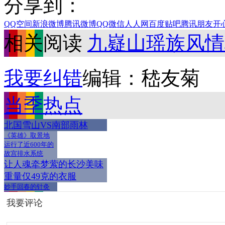
分享到：
QQ空间
新浪微博
腾讯微博
QQ
微信
人人网
百度贴吧
腾讯朋友
开
相关阅读
九嶷山瑶族风情
我要纠错
编辑：嵇友菊
当季热点
北国雪山VS南部雨林
《英雄》取景地
运行了近600年的
故宫排水系统
让人魂牵梦萦的长沙美味
重量仅49克的衣服
妙手回春的针灸