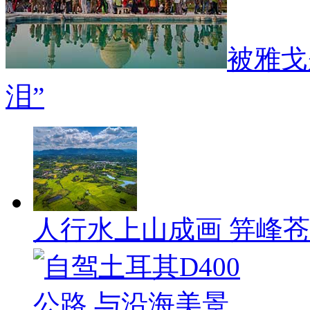
被雅戈
泪”
人行水上山成画 笄峰