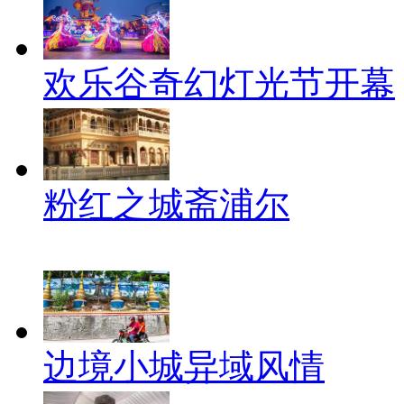
欢乐谷奇幻灯光节开幕
粉红之城斋浦尔
边境小城异域风情