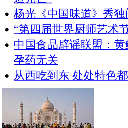
杨光《中国味道》秀独
“第四届世界厨师艺术节
中国食品辟谣联盟：黄
孕药无关
从西吃到东 处处特色