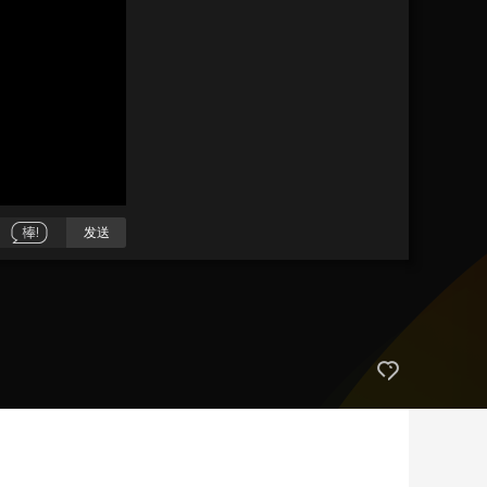
艺术
汽车
数智
5G
产业+
时尚
天气
才艺
网展
央央好物
发送