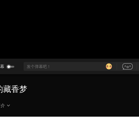
央博
非遗
文化
旅游
科普
健康
乐龄
阅读
云起
超级工厂
智敬中国
全民健康
颜选攻略
海洋
热播榜
总台企业白名单
幕
村的藏香梦
简介