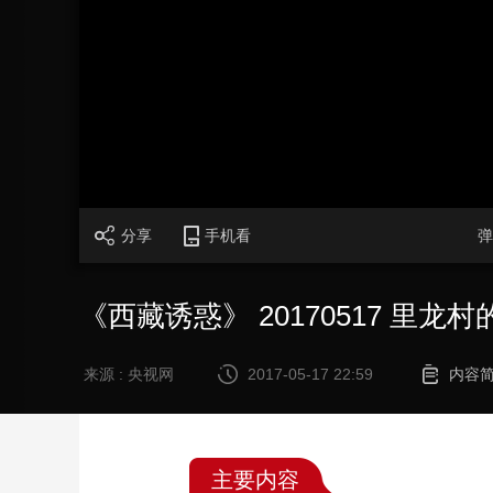
财经
教育
乡村振兴
生态环境
一带一路
大国智造
大国展会
大国保险
云顶对话
CCTV.节目官网
直播
节目单
栏目
片库
分享
手机看
弹
《西藏诱惑》 20170517 里龙
来源 : 央视网
2017-05-17 22:59
内容
主要内容