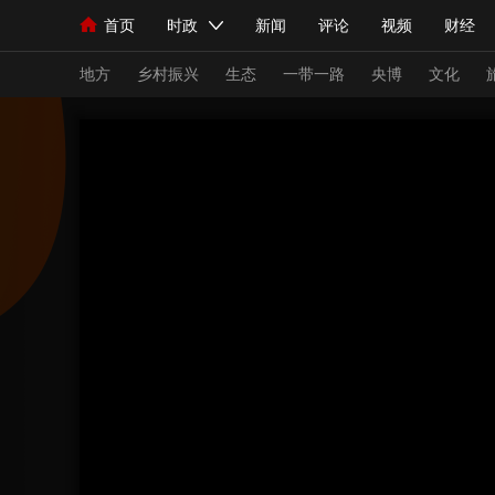
首页
时政
新闻
评论
视频
财经
人民领袖习近平
直播
海外频道
片库
iPanda
栏目大全
联播+
English
中国领导人
节目单
Монгол
听音
央视快评
微视频
习
地方
乡村振兴
生态
一带一路
央博
文化
总台春晚
网络春晚
共产党员网
秧纪录
新闻
国内
国际
评论
经济
军事
人民领袖习近平
联播+
热解读
天天学习
视频
小央视频
小央直播
直播中国
熊猫
现场
前线
比划
快看
蓝海中国
新兵
体育
直播
竞猜
2026年世界杯
2026
VIP会员
CCTV奥林匹克频道
生活体育大会