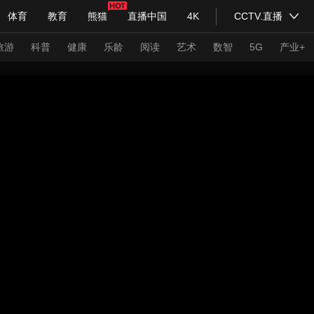
体育
教育
熊猫
直播中国
4K
CCTV.直播
式妙语
主持人
下载央视影音
热解读
天天学习
旅游
科普
健康
乐龄
阅读
艺术
数智
5G
产业+
纪录片网
国家大剧院
大型活动
科技
法治
文娱
人物
公益
图片
习式妙语
央视快评
央视网评
光华锐评
锋面
频道
VR/AR
4K专区
全景新闻
请入列
人生第一次
人生第二次
年冬奥会
CBA
NBA
中超
国足
国际足球
网球
综
体育江湖
文化体育
冰雪道路
足球道路