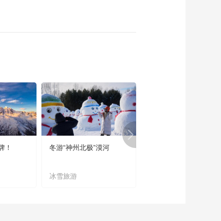
牌！
冬游“神州北极”漠河
宜居宜业又宜游
冰雪旅游
农文旅融合