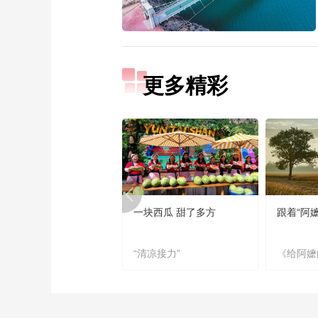
更多精彩
一块西瓜 甜了多方
跟着“阿
“清凉接力”
《给阿嬷