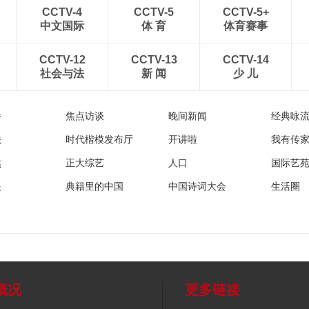
CCTV-4
CCTV-5
CCTV-5+
中文国际
体 育
体育赛事
CCTV-12
CCTV-13
CCTV-14
社会与法
新 闻
少 儿
播
焦点访谈
晚间新闻
经典咏
法
时代楷模发布厅
开讲啦
我有传
然
正大综艺
人口
国际艺
眼
典籍里的中国
中国诗词大会
生活圈
概况
更多链接