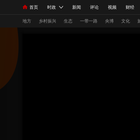
首页
时政
新闻
评论
视频
财经
人民领袖习近平
直播
海外频道
片库
iPanda
栏目大全
联播+
English
中国领导人
节目单
Монгол
听音
央视快评
微视频
习
地方
乡村振兴
生态
一带一路
央博
文化
总台春晚
网络春晚
共产党员网
秧纪录
新闻
国内
国际
评论
经济
军事
人民领袖习近平
联播+
热解读
天天学习
视频
小央视频
小央直播
直播中国
熊猫
现场
前线
比划
快看
蓝海中国
新兵
体育
直播
竞猜
2026年世界杯
2026
VIP会员
CCTV奥林匹克频道
生活体育大会