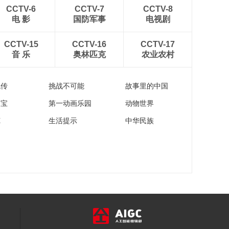
00:29:53
CCTV-6
CCTV-7
CCTV-8
《西藏诱惑》
电 影
国防军事
电视剧
20170419 谁持彩练
当空舞
00:29:50
CCTV-15
CCTV-16
CCTV-17
音 乐
奥林匹克
农业农村
《西藏诱惑》
20170418 江嘎尔藏
戏
00:29:45
流传
挑战不可能
故事里的中国
家宝
第一动画乐园
动物世界
苑
生活提示
中华民族