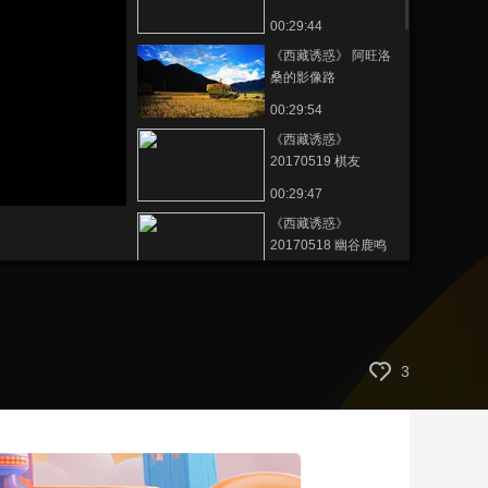
00:29:44
艺术
汽车
数智
5G
产业+
《西藏诱惑》 阿旺洛
时尚
天气
才艺
网展
央央好物
桑的影像路
20170522
00:29:54
《西藏诱惑》
20170519 棋友
00:29:47
《西藏诱惑》
20170518 幽谷鹿鸣
00:29:53
《西藏诱惑》
20170517 里龙村的
藏香梦
00:29:51
3
《西藏诱惑》
20170516 把时间留
住
00:29:49
《西藏诱惑》