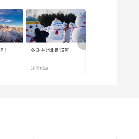
《西藏诱惑》
20170427 谢雄盛会
上集
00:29:46
《西藏诱惑》
20170426 轮舞桃源
00:29:51
牌！
冬游“神州北极”漠河
宜居宜业又宜游
《西藏诱惑》
20170425 面具之缘
冰雪旅游
农文旅融合
00:29:47
《西藏诱惑》
20170424 乌如夏糌
00:29:49
《西藏诱惑》 直贡藏
纸 20170421
00:29:51
《西藏诱惑》 湖畔匠
人 20170420