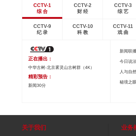
CCTV-1
CCTV-2
CCTV-3
综 合
财 经
综 艺
CCTV-9
CCTV-10
CCTV-11
纪 录
科 教
戏 曲
新闻联
正在播出：
今日说
中华古树-北京雾灵山古树群（4K）
人与自
精彩预告：
秘境之
新闻30分
关于我们
业务