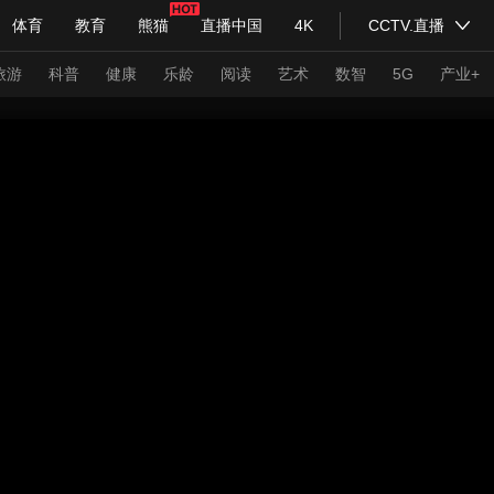
体育
教育
熊猫
直播中国
4K
CCTV.直播
式妙语
主持人
下载央视影音
热解读
天天学习
旅游
科普
健康
乐龄
阅读
艺术
数智
5G
产业+
纪录片网
国家大剧院
大型活动
科技
法治
文娱
人物
公益
图片
习式妙语
央视快评
央视网评
光华锐评
锋面
频道
VR/AR
4K专区
全景新闻
请入列
人生第一次
人生第二次
年冬奥会
CBA
NBA
中超
国足
国际足球
网球
综
体育江湖
文化体育
冰雪道路
足球道路