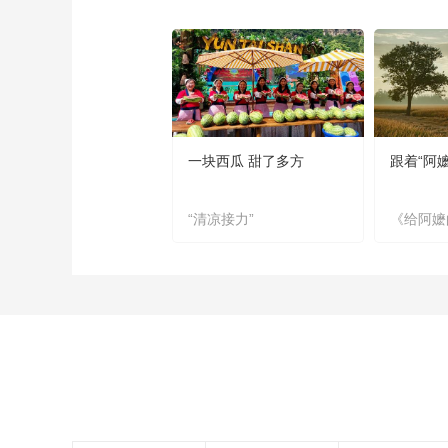
一块西瓜 甜了多方
跟着“阿
“清凉接力”
《给阿嬷