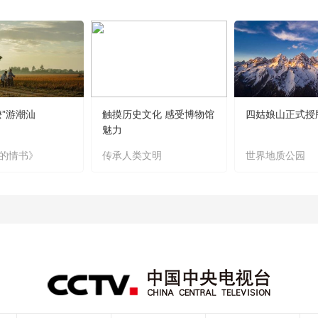
嬷”游潮汕
触摸历史文化 感受博物馆
四姑娘山正式授
魅力
的情书》
传承人类文明
世界地质公园