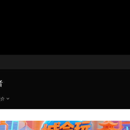
央博
非遗
文化
旅游
科普
健康
乐龄
阅读
云起
超级工厂
智敬中国
全民健康
颜选攻略
海洋
收视榜
总台企业白名单
者
简介