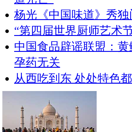
杨光《中国味道》秀独
“第四届世界厨师艺术节
中国食品辟谣联盟：黄
孕药无关
从西吃到东 处处特色