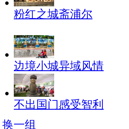
粉红之城斋浦尔
边境小城异域风情
不出国门感受智利
换一组