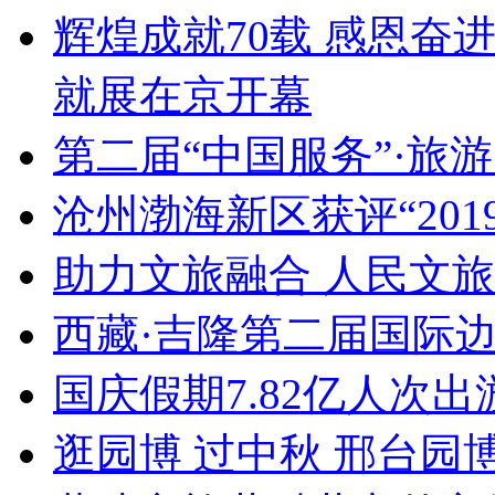
辉煌成就70载 感恩奋
就展在京开幕
第二届“中国服务”·旅
沧州渤海新区获评“20
助力文旅融合 人民文
西藏·吉隆第二届国际
国庆假期7.82亿人次出游
逛园博 过中秋 邢台园