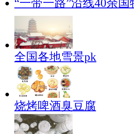
“一带一路”沿线40余
全国各地雪景pk
烧烤啤酒臭豆腐