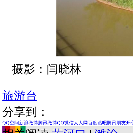
摄影：闫晓林
旅游台
分享到：
QQ空间
新浪微博
腾讯微博
QQ
微信
人人网
百度贴吧
腾讯朋友
开