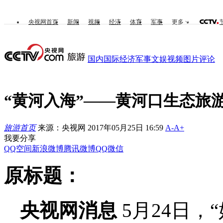
央视网首页
新闻
视频
经济
体育
军事
更多
国内
国际
经济
军事
文娱
视频
图片
评论
“黄河入海”——黄河口生态旅
旅游首页
来源：央视网 2017年05月25日 16:59
A-
A+
我要分享
QQ空间
新浪微博
腾讯微博
QQ
微信
原标题：
央视网消息
5月24日，