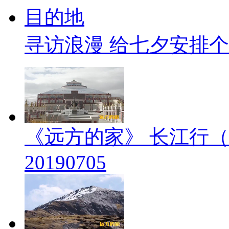
寻访浪漫 给七夕安排
《远方的家》 长江行（
20190705