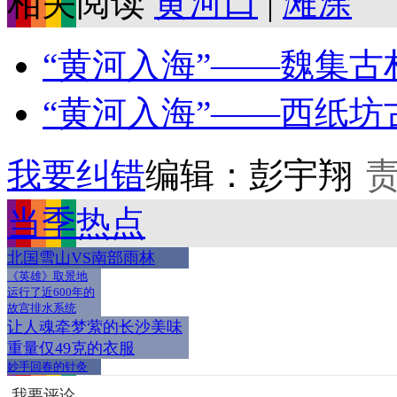
相关阅读
黄河口
|
滩涂
“黄河入海”——魏集古
“黄河入海”——西纸坊
我要纠错
编辑：彭宇翔
当季热点
北国雪山VS南部雨林
《英雄》取景地
运行了近600年的
故宫排水系统
让人魂牵梦萦的长沙美味
重量仅49克的衣服
妙手回春的针灸