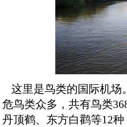
这里是鸟类的国际机场
危鸟类众多，共有鸟类3
丹顶鹤、东方白鹳等12