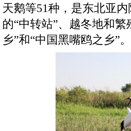
天鹅等51种，是东北亚
的“中转站”、越冬地和繁
乡”和“中国黑嘴鸥之乡”