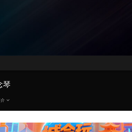
央博
非遗
文化
旅游
科普
健康
乐龄
阅读
云起
超级工厂
智敬中国
全民健康
颜选攻略
海洋
热播榜
总台企业白名单
念琴
简介