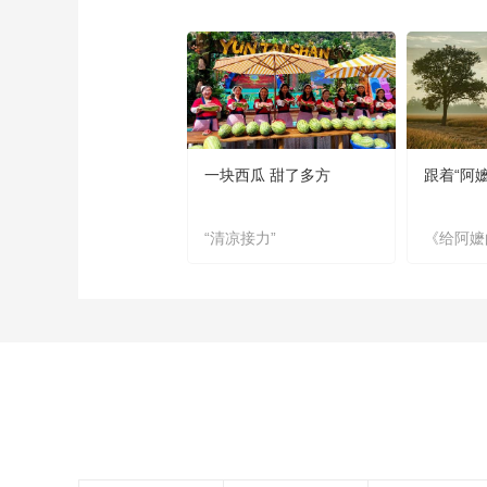
一块西瓜 甜了多方
跟着“阿
“清凉接力”
《给阿嬷