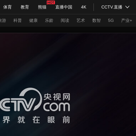
体育
教育
熊猫
直播中国
4K
CCTV.直播
式妙语
主持人
下载央视影音
热解读
天天学习
旅游
科普
健康
乐龄
阅读
艺术
数智
5G
产业+
纪录片网
国家大剧院
大型活动
科技
法治
文娱
人物
公益
图片
习式妙语
央视快评
央视网评
光华锐评
锋面
频道
VR/AR
4K专区
全景新闻
请入列
人生第一次
人生第二次
年冬奥会
CBA
NBA
中超
国足
国际足球
网球
综
体育江湖
文化体育
冰雪道路
足球道路