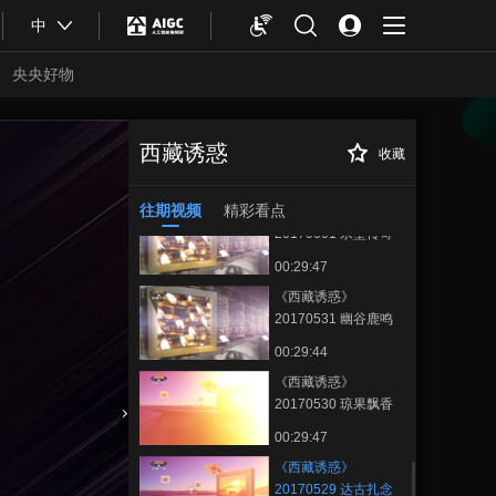
00:29:51
中
《西藏诱惑》
20170605 同甲啦千
央央好物
年的坚守
00:29:51
《西藏诱惑》
20170602 错高梗舞
西藏诱惑
收藏
《西藏诱惑》
正在播放
00:29:46
20170529 达古扎念琴
往期视频
精彩看点
《西藏诱惑》
20170601 宗堡传奇
00:29:47
《西藏诱惑》
20170531 幽谷鹿鸣
00:29:44
《西藏诱惑》
20170530 琼果飘香
合体育
亚冬会
00:29:47
《西藏诱惑》
20170529 达古扎念