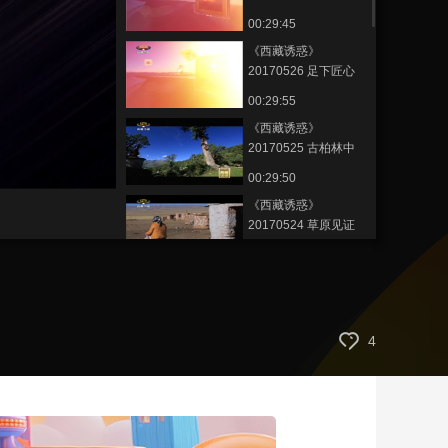
琴
00:29:45
艺术
汽车
数智
5G
产业+
《西藏诱惑》
时尚
天气
才艺
网展
央央好物
20170526 足下匠心
00:29:55
《西藏诱惑》
20170525 古柏林中
的千年古刹
00:29:50
《西藏诱惑》
20170524 草原见证
00:29:52
《西藏诱惑》
20170523 草原舞者
00:29:44
4
《西藏诱惑》 阿旺洛
桑的影像路
20170522
00:29:54
《西藏诱惑》