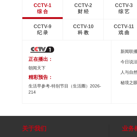
CCTV-1
CCTV-2
CCTV-3
综 合
财 经
综 艺
CCTV-9
CCTV-10
CCTV-11
纪 录
科 教
戏 曲
新闻联
正在播出：
今日说
朝闻天下
人与自
精彩预告：
秘境之
生活早参考-特别节目（生活圈）2026-
214
关于我们
业务