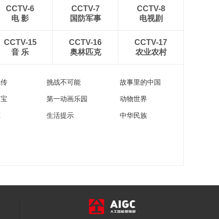
00:29:51
CCTV-6
CCTV-7
CCTV-8
《西藏诱惑》
电 影
国防军事
电视剧
20170425 面具之缘
00:29:47
CCTV-15
CCTV-16
CCTV-17
音 乐
奥林匹克
农业农村
《西藏诱惑》
20170424 乌如夏糌
00:29:49
流传
挑战不可能
故事里的中国
家宝
第一动画乐园
动物世界
苑
生活提示
中华民族