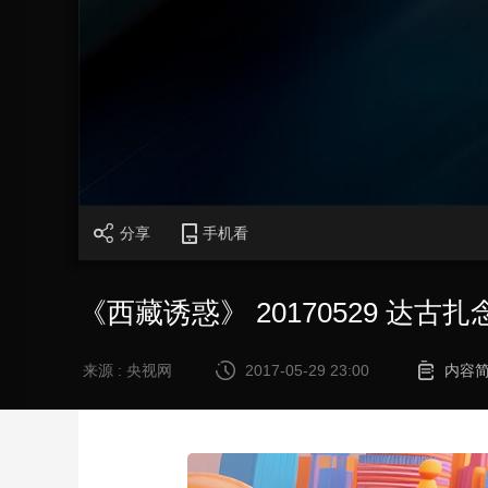
财经
教育
乡村振兴
生态环境
一带一路
大国智造
大国展会
大国保险
云顶对话
CCTV.节目官网
直播
节目单
栏目
片库
分享
手机看
《西藏诱惑》 20170529 达古扎
来源 : 央视网
2017-05-29 23:00
内容