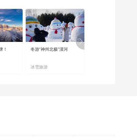
《西藏诱惑》
20170503 新年的等
待
00:29:45
《西藏诱惑》
20170502 同甲啦千
年的坚守
00:29:47
牌！
冬游“神州北极”漠河
宜居宜业又宜游
《西藏诱惑》
20170501 牦牛礼赞
冰雪旅游
农文旅融合
00:29:45
《西藏诱惑》
20170428 谢雄盛会
下集
00:29:48
《西藏诱惑》
20170427 谢雄盛会
上集
00:29:46
《西藏诱惑》
20170426 轮舞桃源