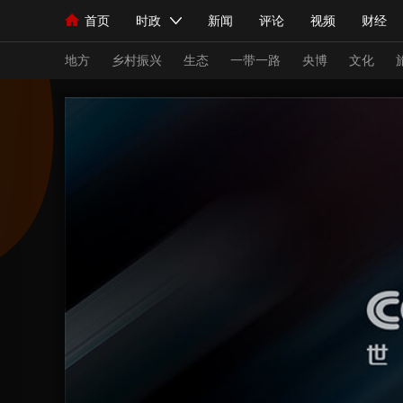
首页
时政
新闻
评论
视频
财经
人民领袖习近平
直播
海外频道
片库
iPanda
栏目大全
联播+
English
中国领导人
节目单
Монгол
听音
央视快评
微视频
习
地方
乡村振兴
生态
一带一路
央博
文化
总台春晚
网络春晚
共产党员网
秧纪录
新闻
国内
国际
评论
经济
军事
人民领袖习近平
联播+
热解读
天天学习
视频
小央视频
小央直播
直播中国
熊猫
现场
前线
比划
快看
蓝海中国
新兵
体育
直播
竞猜
2026年世界杯
2026
VIP会员
CCTV奥林匹克频道
生活体育大会