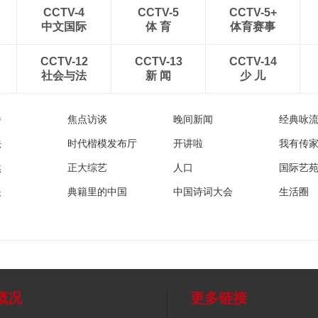
CCTV-4
CCTV-5
CCTV-5+
中文国际
体 育
体育赛事
CCTV-12
CCTV-13
CCTV-14
社会与法
新 闻
少 儿
播
焦点访谈
晚间新闻
经典咏
法
时代楷模发布厅
开讲啦
我有传
然
正大综艺
人口
国际艺
眼
典籍里的中国
中国诗词大会
生活圈
概况
更多链接