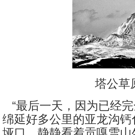
塔公草
“最后一天，因为已经
绵延好多公里的亚龙沟钙
垭口，静静看着贡嘎雪山