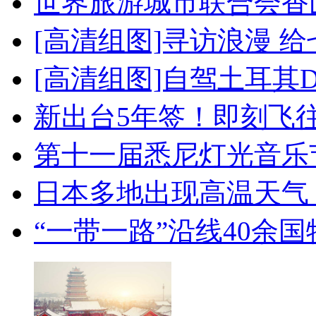
世界旅游城市联合会香
[高清组图]寻访浪漫 
[高清组图]自驾土耳其
新出台5年签！即刻飞
第十一届悉尼灯光音乐
日本多地出现高温天气
“一带一路”沿线40余