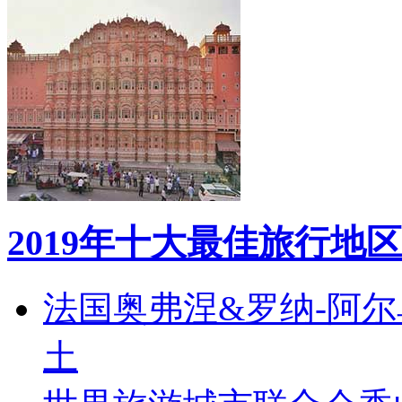
2019年十大最佳旅行地区
法国奥弗涅&罗纳-阿
土