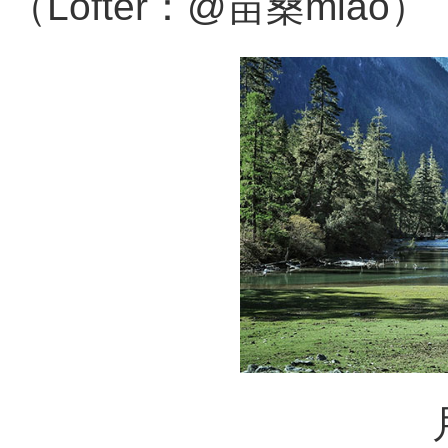
（Lofter：@苗桑miao）