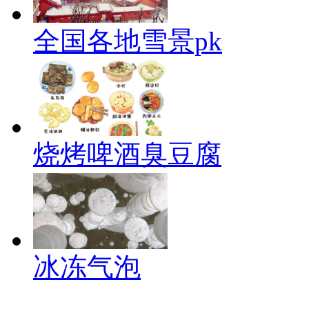
全国各地雪景pk
烧烤啤酒臭豆腐
冰冻气泡