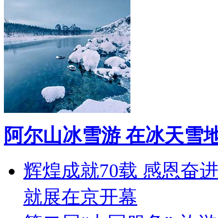
阿尔山冰雪游 在冰天雪
辉煌成就70载 感恩奋
就展在京开幕