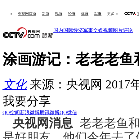
央视网首页
新闻
视频
经济
体育
军事
更多
国内
国际
经济
军事
文娱
视频
图片
评论
涂画游记：老老老鱼
文化
来源：央视网 2017年0
我要分享
QQ空间
新浪微博
腾讯微博
QQ
微信
央视网消息
老老老鱼和
是好朋友，他们今年去了