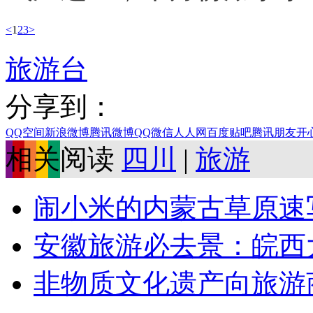
<
1
2
3
>
旅游台
分享到：
QQ空间
新浪微博
腾讯微博
QQ
微信
人人网
百度贴吧
腾讯朋友
开
相关阅读
四川
|
旅游
闹小米的内蒙古草原速
安徽旅游必去景：皖西
非物质文化遗产向旅游商