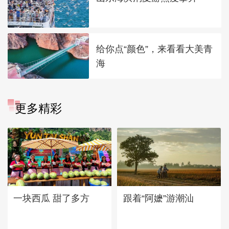
给你点“颜色”，来看看大美青
海
更多精彩
一块西瓜 甜了多方
跟着“阿嬷”游潮汕