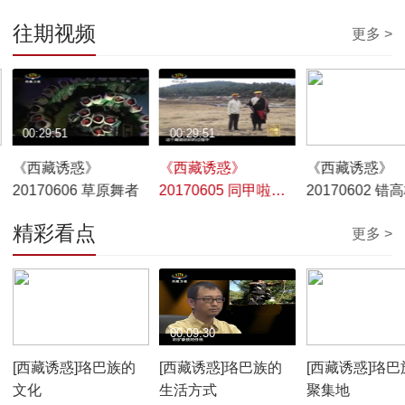
往期视频
更多 >
00:29:51
00:29:51
00:29:46
《西藏诱惑》
《西藏诱惑》
《西藏诱惑》
20170606 草原舞者
20170605 同甲啦千
20170602 错
年的坚守
精彩看点
更多 >
00:10:12
00:09:30
00:07:59
[西藏诱惑]珞巴族的
[西藏诱惑]珞巴族的
[西藏诱惑]珞巴
文化
生活方式
聚集地