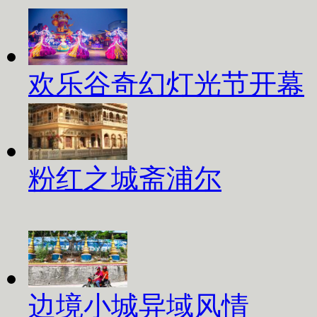
欢乐谷奇幻灯光节开幕
粉红之城斋浦尔
边境小城异域风情