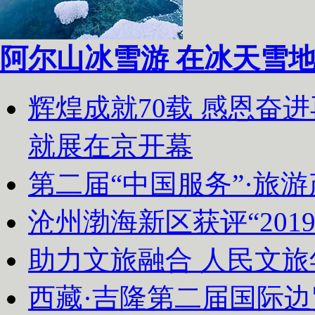
阿尔山冰雪游 在冰天雪
辉煌成就70载 感恩奋
就展在京开幕
第二届“中国服务”·旅
沧州渤海新区获评“20
助力文旅融合 人民文
西藏·吉隆第二届国际