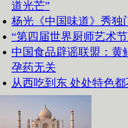
道光芒”
杨光《中国味道》秀独
“第四届世界厨师艺术节
中国食品辟谣联盟：黄
孕药无关
从西吃到东 处处特色都