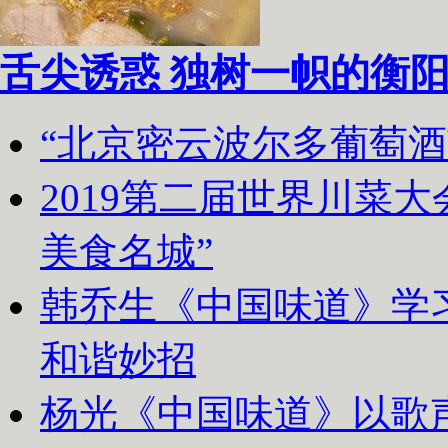
舌尖诱惑 独树一帜的衡
“北京密云波尔多葡萄
2019第二届世界川菜
美食名城”
韩乔生《中国味道》学习
和谐妙招
杨光《中国味道》以歌声