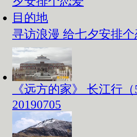
寻访浪漫 给七夕安排
《远方的家》 长江行（
20190705