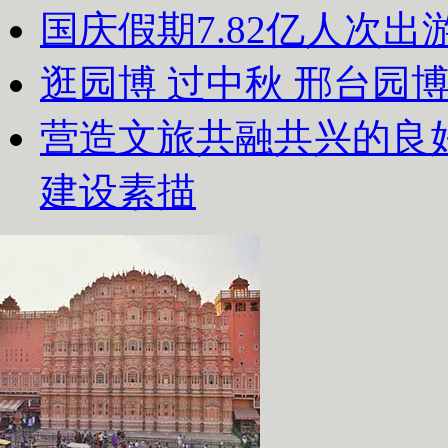
国庆假期7.82亿人次出游
逛园博 过中秋 邢台园
营造文旅共融共兴的良
建设素描