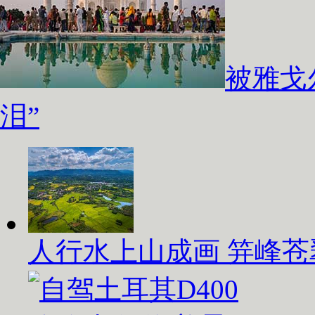
被雅戈
泪”
人行水上山成画 笄峰苍