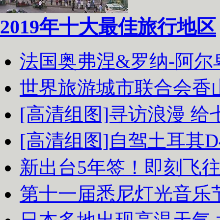
2019年十大最佳旅行地区
法国奥弗涅&罗纳-阿
世界旅游城市联合会香
[高清组图]寻访浪漫 
[高清组图]自驾土耳其D
新出台5年签！即刻飞
第十一届悉尼灯光音乐