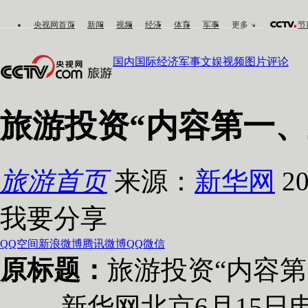
央视网首页
新闻
视频
经济
体育
军事
更多
节
国内
国际
经济
军事
文娱
视频
图片
评论
旅游投资“内容第一、
旅游首页
来源：
新华网
20
我要分享
QQ空间
新浪微博
腾讯微博
QQ
微信
原标题：
旅游投资“内容
新华网北京6月15日电