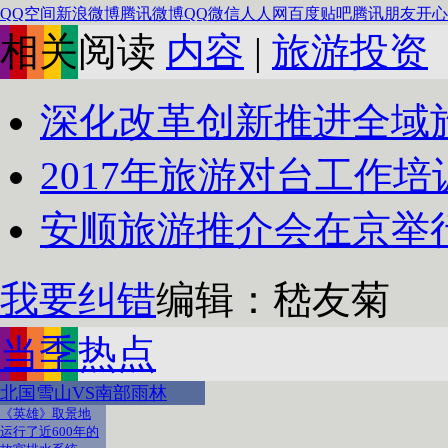
QQ空间
新浪微博
腾讯微博
QQ
微信
人人网
百度贴吧
腾讯朋友
开心
相关阅读
内容
|
旅游投资
深化改革创新推进全域旅游
2017年旅游对台工作
安顺旅游推介会在京举行 
我要纠错
编辑：嵇友菊
当季热点
北国雪山VS南部雨林
《英雄》取景地
运行了近600年的