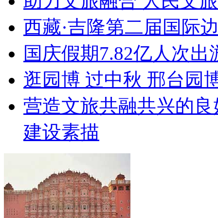
助力文旅融合 人民文
西藏·吉隆第二届国际
国庆假期7.82亿人次出游
逛园博 过中秋 邢台园
营造文旅共融共兴的良
建设素描