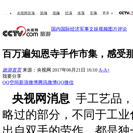
央视网首页
新闻
视频
经济
体育
军事
更多
国内
国际
经济
军事
文娱
视频
图片
评论
百万遍知恩寺手作市集，感受
旅游首页
来源：央视网 2017年06月21日 16:10
A-
A+
我要分享
QQ空间
新浪微博
腾讯微博
QQ
微信
央视网消息
手工艺品，
略过的部分，不同于工业
出自双手的劳作，都是独