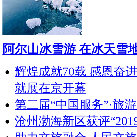
阿尔山冰雪游 在冰天雪
辉煌成就70载 感恩奋
就展在京开幕
第二届“中国服务”·旅
沧州渤海新区获评“20