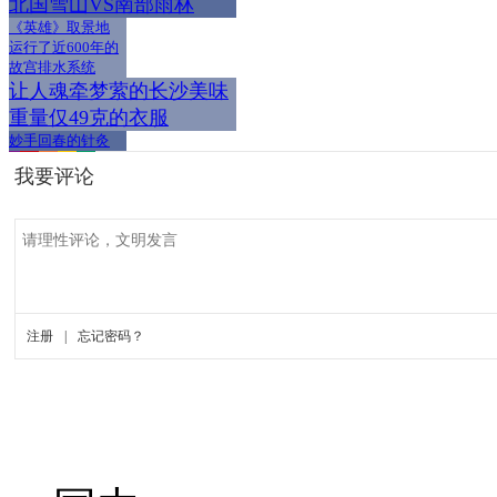
北国雪山VS南部雨林
《英雄》取景地
运行了近600年的
故宫排水系统
让人魂牵梦萦的长沙美味
重量仅49克的衣服
妙手回春的针灸