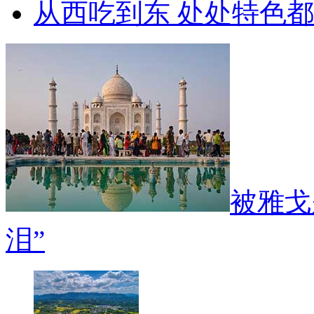
从西吃到东 处处特色
被雅戈
泪”