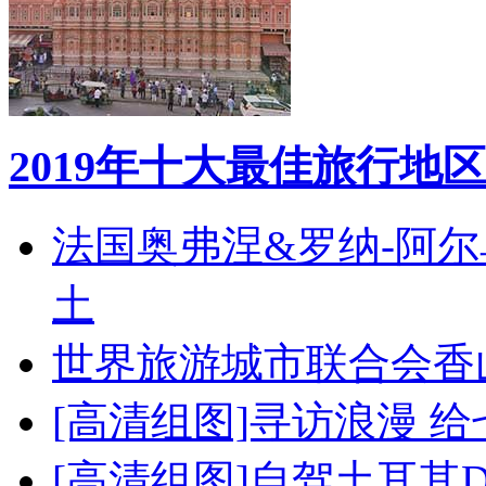
2019年十大最佳旅行地区
法国奥弗涅&罗纳-阿
土
世界旅游城市联合会香
[高清组图]寻访浪漫 
[高清组图]自驾土耳其