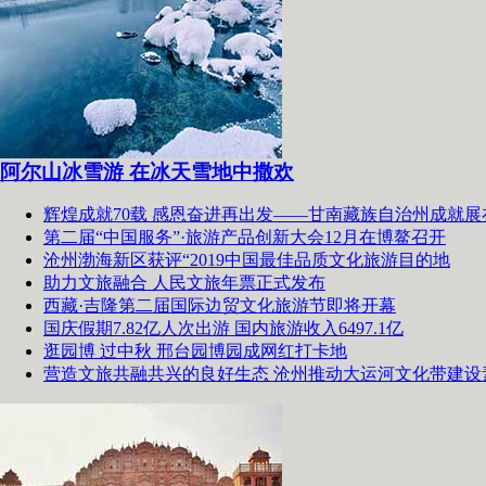
阿尔山冰雪游 在冰天雪地中撒欢
辉煌成就70载 感恩奋进再出发——甘南藏族自治州成就展
第二届“中国服务”·旅游产品创新大会12月在博鳌召开
沧州渤海新区获评“2019中国最佳品质文化旅游目的地
助力文旅融合 人民文旅年票正式发布
西藏·吉隆第二届国际边贸文化旅游节即将开幕
国庆假期7.82亿人次出游 国内旅游收入6497.1亿
逛园博 过中秋 邢台园博园成网红打卡地
营造文旅共融共兴的良好生态 沧州推动大运河文化带建设