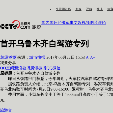
央视网首页
新闻
视频
经济
体
国内
国际
经济
军事
文娱
视频
图片
评论
首开乌鲁木齐自驾游专列
旅游首页
来源：
城市快报
2017年06月22日 15:53
A-
A+
我要分享
QQ空间
新浪微博
腾讯微博
QQ
微信
原标题：
首开乌鲁木齐自驾游专列
昨日从铁路部门获悉，今年暑期，火车拉汽车自驾游专列继续
据铁路负责人介绍，北京-乌鲁木齐自驾游专列，私家车装卸车站为北京
齐乌北站取车时间为7月28日9:00-16:00。返程时，乌鲁木齐乌北站装车时
费用方面，小型车长度小于等于4900mm且高度小于等于1700mm
元。
旅游台