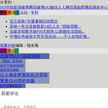
分享到：
QQ空间
新浪微博
腾讯微博
QQ
微信
人人网
百度贴吧
腾讯朋友
开心
相关阅读
货运站
|
专列
宝兰高铁7月通暑期玩转西北
高铁一年运送旅客超14亿人次 "四纵四横...
法媒支招蜜月旅行8大胜地 让新婚生活甜如...
中俄红色旅游大型交流活动——千人自驾赴俄...
我要纠错
编辑：嵇友菊
当季热点
北国雪山VS南部雨林
《英雄》取景地
运行了近600年的
故宫排水系统
让人魂牵梦萦的长沙美味
重量仅49克的衣服
妙手回春的针灸