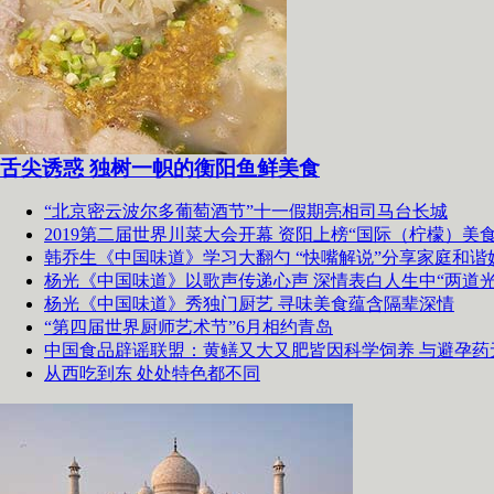
舌尖诱惑 独树一帜的衡阳鱼鲜美食
“北京密云波尔多葡萄酒节”十一假期亮相司马台长城
2019第二届世界川菜大会开幕 资阳上榜“国际（柠檬）美食
韩乔生《中国味道》学习大翻勺 “快嘴解说”分享家庭和谐
杨光《中国味道》以歌声传递心声 深情表白人生中“两道光
杨光《中国味道》秀独门厨艺 寻味美食蕴含隔辈深情
“第四届世界厨师艺术节”6月相约青岛
中国食品辟谣联盟：黄鳝又大又肥皆因科学饲养 与避孕药
从西吃到东 处处特色都不同