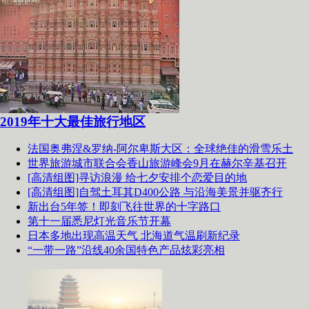
2019年十大最佳旅行地区
法国奥弗涅&罗纳-阿尔卑斯大区：全球绝佳的滑雪乐土
世界旅游城市联合会香山旅游峰会9月在赫尔辛基召开
[高清组图]寻访浪漫 给七夕安排个恋爱目的地
[高清组图]自驾土耳其D400公路 与沿海美景并驱齐行
新出台5年签！即刻飞往世界的十字路口
第十一届悉尼灯光音乐节开幕
日本多地出现高温天气 北海道气温刷新纪录
“一带一路”沿线40余国特色产品炫彩亮相