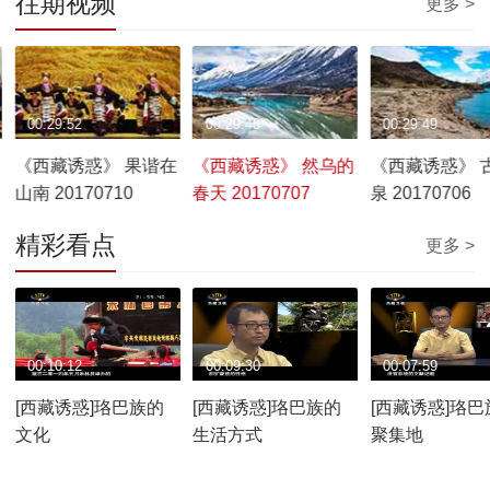
往期视频
更多 >
00:29:52
00:29:48
00:29:49
《西藏诱惑》 果谐在
《西藏诱惑》 然乌的
《西藏诱惑》 
山南 20170710
春天 20170707
泉 20170706
精彩看点
更多 >
00:10:12
00:09:30
00:07:59
[西藏诱惑]珞巴族的
[西藏诱惑]珞巴族的
[西藏诱惑]珞巴
文化
生活方式
聚集地