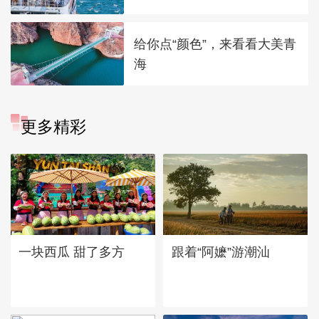
给你点“颜色”，来看看大美青
海
更多精彩
一块西瓜 甜了多方
跟着“阿嬷”游潮汕