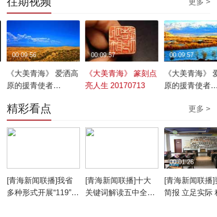
往期视频
更多 >
00:09:56
00:09:57
00:09:57
《大美青海》 爱洒高
《大美青海》 篆刻点
《大美青海》 
原的援青使者
亮人生 20170713
原的援青使者
20170714
20170712
精彩看点
更多 >
00:02:05
00:02:15
00:01:26
[青海新闻联播]我省
[青海新闻联播]十大
[青海新闻联播]
多种形式开展“119”消
关键词解读五中全会
简报 立足实际 
防宣传活动
公报20151109
系统谋划好“十
五”人才规划