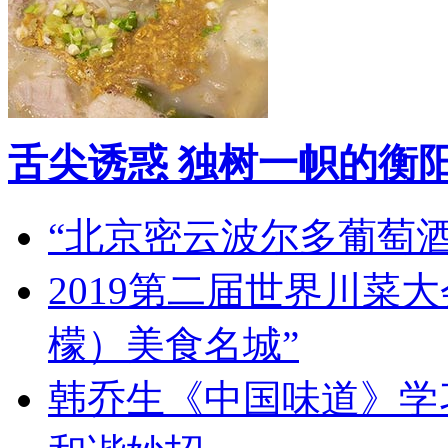
舌尖诱惑 独树一帜的衡
“北京密云波尔多葡萄
2019第二届世界川菜
檬）美食名城”
韩乔生《中国味道》学习