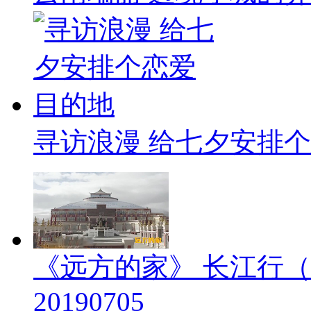
寻访浪漫 给七夕安排
《远方的家》 长江行（
20190705