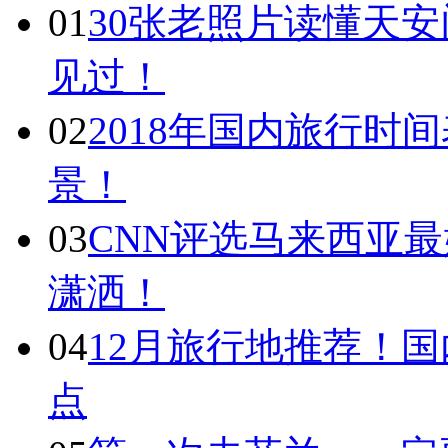
01
30张老照片读懂天
见过！
02
2018年国内旅行时
景！
03
CNN评选马来西亚最
潇洒！
04
12月旅行地推荐！国
点