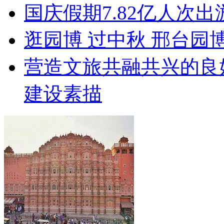
国庆假期7.82亿人次出游
逛园博 过中秋 邢台园
营造文旅共融共兴的良
建设素描