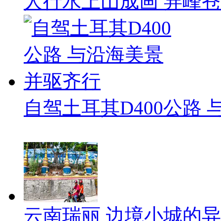
人行水上山成画 笄峰
自驾土耳其D400公路
云南瑞丽 边境小城的