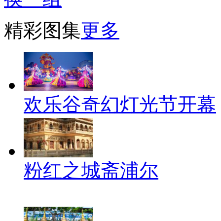
精彩图集
更多
欢乐谷奇幻灯光节开幕
粉红之城斋浦尔