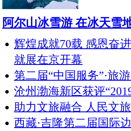
阿尔山冰雪游 在冰天雪
辉煌成就70载 感恩奋
就展在京开幕
第二届“中国服务”·旅
沧州渤海新区获评“20
助力文旅融合 人民文
西藏·吉隆第二届国际