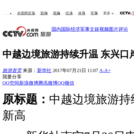
央视网首页
新闻
视频
经济
体育
军事
更多
国内
国际
经济
军事
文娱
视频
图片
评论
中越边境旅游持续升温 东兴口
旅游首页
来源：
新华社
2017年07月21日 11:07
A-
A+
我要分享
QQ空间
新浪微博
腾讯微博
QQ
微信
原标题：
中越边境旅游持
新高