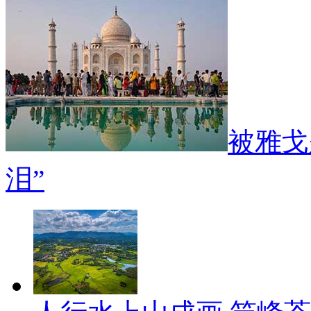
被雅戈
泪”