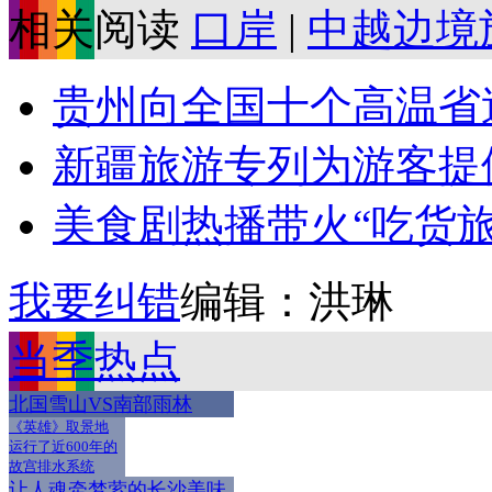
相关阅读
口岸
|
中越边境
贵州向全国十个高温省送
新疆旅游专列为游客提
美食剧热播带火“吃货旅行
我要纠错
编辑：洪琳
当季热点
北国雪山VS南部雨林
《英雄》取景地
运行了近600年的
故宫排水系统
让人魂牵梦萦的长沙美味