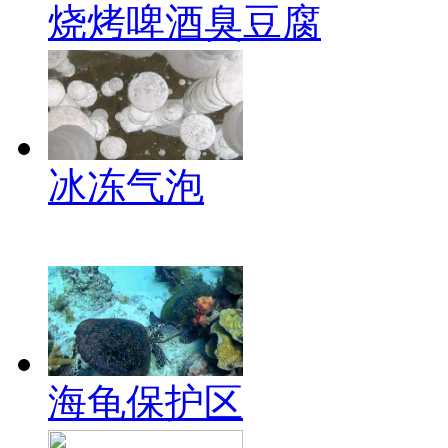
烧烤啤酒臭豆腐
冰冻气泡
海龟保护区