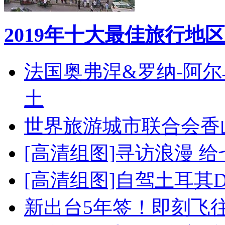
2019年十大最佳旅行地区
法国奥弗涅&罗纳-阿
土
世界旅游城市联合会香
[高清组图]寻访浪漫 
[高清组图]自驾土耳其
新出台5年签！即刻飞