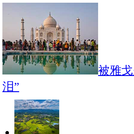
被雅戈
泪”