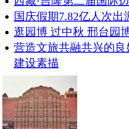
西藏·吉隆第二届国际
国庆假期7.82亿人次出游
逛园博 过中秋 邢台园
营造文旅共融共兴的良
建设素描