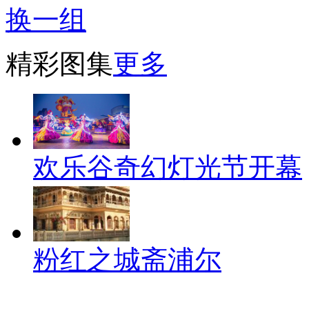
换一组
精彩图集
更多
欢乐谷奇幻灯光节开幕
粉红之城斋浦尔