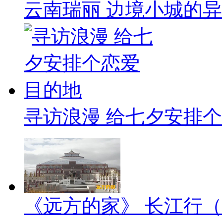
云南瑞丽 边境小城的
寻访浪漫 给七夕安排
《远方的家》 长江行（