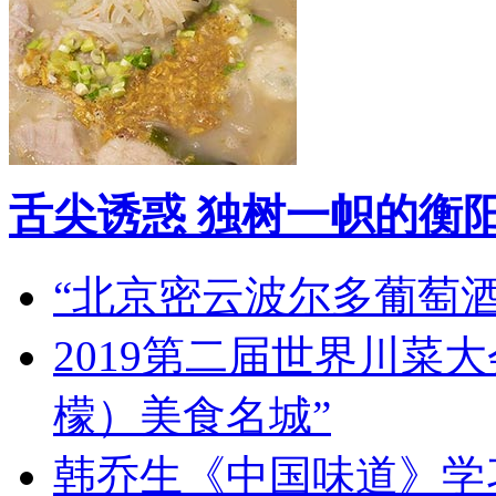
舌尖诱惑 独树一帜的衡
“北京密云波尔多葡萄
2019第二届世界川菜
檬）美食名城”
韩乔生《中国味道》学习