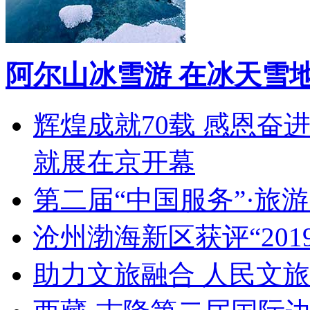
阿尔山冰雪游 在冰天雪
辉煌成就70载 感恩奋
就展在京开幕
第二届“中国服务”·旅
沧州渤海新区获评“20
助力文旅融合 人民文