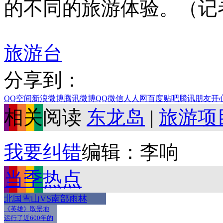
的不同的旅游体验。（记
旅游台
分享到：
QQ空间
新浪微博
腾讯微博
QQ
微信
人人网
百度贴吧
腾讯朋友
开
相关阅读
东龙岛
|
旅游项
我要纠错
编辑：李响
当季热点
北国雪山VS南部雨林
《英雄》取景地
运行了近600年的