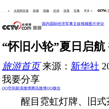
央视网首页
新闻
视频
经济
体育
军事
更多
国内
国际
经济
军事
文娱
视频
图片
评论
“怀旧小轮”夏日启航
旅游首页
来源：
新华社
2
我要分享
QQ空间
新浪微博
腾讯微博
QQ
微信
醒目霓虹灯牌、旧式茶