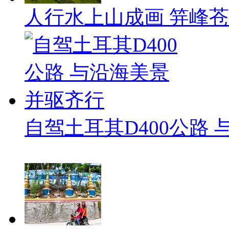
人行水上山成画 笄峰
自驾土耳其D400公路