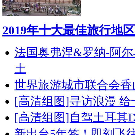
2019年十大最佳旅行地区
法国奥弗涅&罗纳-阿
土
世界旅游城市联合会香
[高清组图]寻访浪漫 
[高清组图]自驾土耳其
新出台5年签！即刻飞