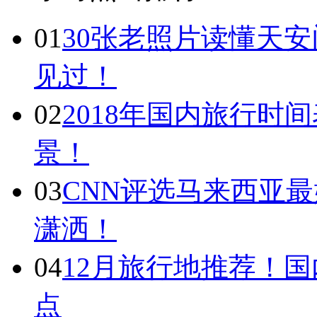
01
30张老照片读懂天
见过！
02
2018年国内旅行时
景！
03
CNN评选马来西亚最
潇洒！
04
12月旅行地推荐！国
点