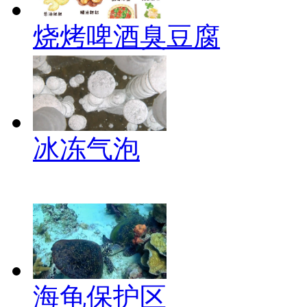
烧烤啤酒臭豆腐
冰冻气泡
海龟保护区