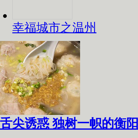
幸福城市之温州
舌尖诱惑 独树一帜的衡