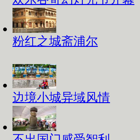
粉红之城斋浦尔
边境小城异域风情
不出国门感受智利