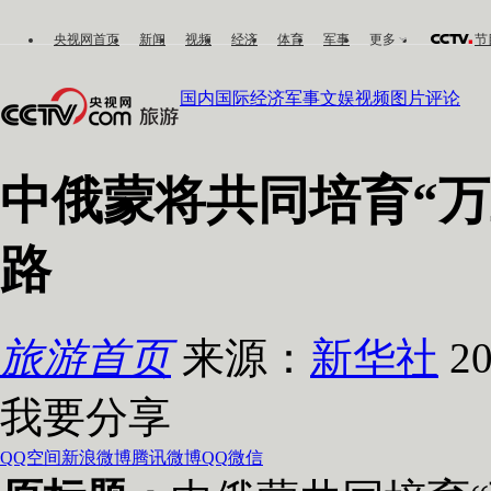
央视网首页
新闻
视频
经济
体育
军事
更多
节
国内
国际
经济
军事
文娱
视频
图片
评论
中俄蒙将共同培育“
路
旅游首页
来源：
新华社
20
我要分享
QQ空间
新浪微博
腾讯微博
QQ
微信