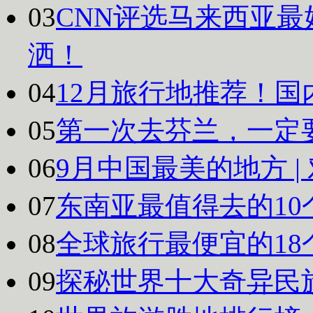
03
CNN评选马来西亚最
洒！
04
12月旅行地推荐！国
05
第一次去芬兰，一定
06
9月中国最美的地方 
07
东南亚最值得去的10
08
全球旅行最便宜的18
09
探秘世界十大奇异民