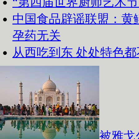
“第四届世界厨师艺术节
中国食品辟谣联盟：黄
孕药无关
从西吃到东 处处特色都
被雅戈