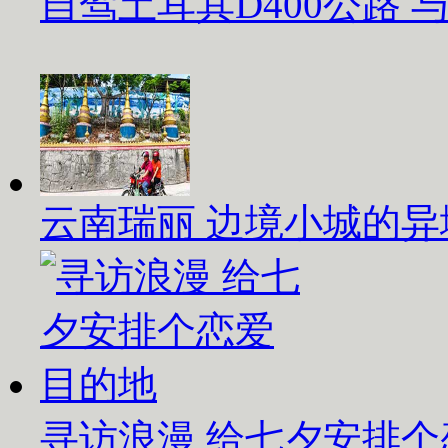
自驾土耳其D400公路
云南瑞丽 边境小城的异
寻访浪漫 给七夕安排