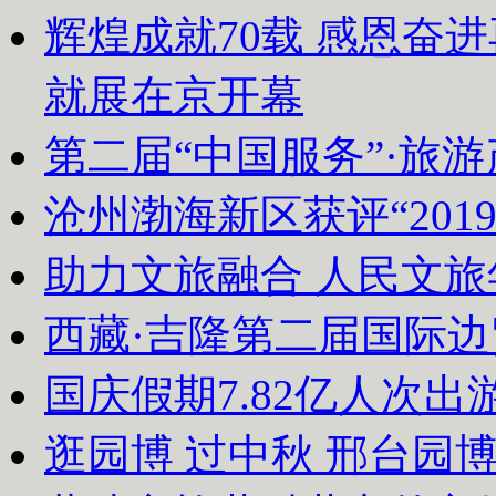
辉煌成就70载 感恩奋
就展在京开幕
第二届“中国服务”·旅
沧州渤海新区获评“20
助力文旅融合 人民文
西藏·吉隆第二届国际
国庆假期7.82亿人次出游
逛园博 过中秋 邢台园