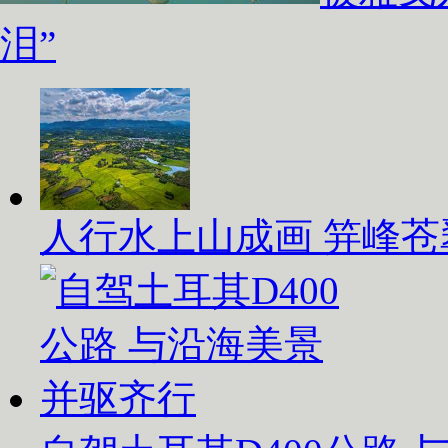
泪”
人行水上山成画 笄峰苍