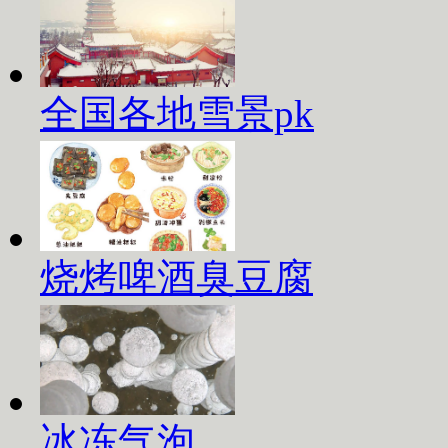
全国各地雪景pk
烧烤啤酒臭豆腐
冰冻气泡