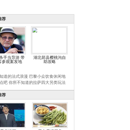
推荐
杀手当导游 带
湖北郧县樱桃沟自
客参观案发地
助攻略
知道的法式浪漫 巴黎小众饮食休闲地
点吧 你所不知道的拉萨四大另类玩法
推荐