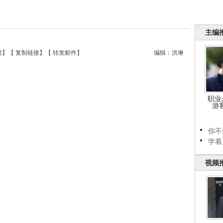
主编
错
】【
复制链接
】【
转发邮件
】
编辑：洪琳
职业
游
你不
学着
视频