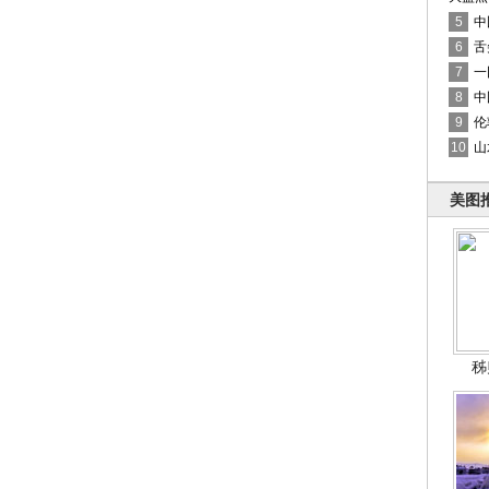
5
中
6
舌
7
一
8
中
9
伦
10
山
美图
秭