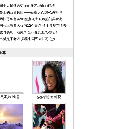
国十大最适合穷游的旅游城市排行榜
尖上的西部风情——新疆大盘鸡VS酸汤鱼
网打尽各色美食 盘点九大城市热门美食街
国马上就要大火的12个景点 还不趁现在快去
敦时装周：看完再也不说英国菜难吃了
水就是不老丹 探秘中国五大长寿之乡
推荐
归姐妹风情
委内瑞拉国花