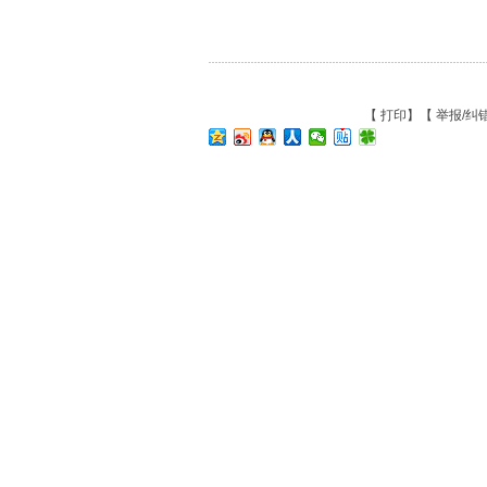
【
打印
】【
举报/纠