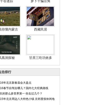
干谷迷踪
萝卜干煸豆角
说你懂内蒙古
西藏民居
凤凰洞探秘
甘蔗三吃功效多
点击排行
016年北京新春庙会大盘点
016春节自驾去哪儿？国内七大经典路线
京的那么多世界第一 你去过几个？
015年北京周边八大特色小镇 京郊度假休闲地