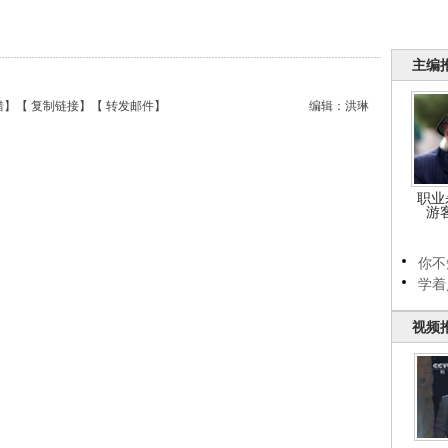
主编
错
】【
复制链接
】【
转发邮件
】
编辑：洪琳
职业
游
你不
学着
视频