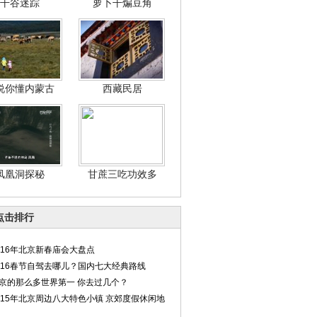
干谷迷踪
萝卜干煸豆角
说你懂内蒙古
西藏民居
凤凰洞探秘
甘蔗三吃功效多
点击排行
016年北京新春庙会大盘点
016春节自驾去哪儿？国内七大经典路线
京的那么多世界第一 你去过几个？
015年北京周边八大特色小镇 京郊度假休闲地