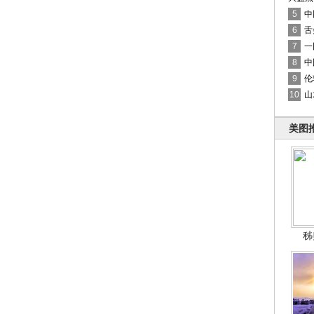
5
中
6
舌
7
一
8
中
9
伦
10
山
美图
秭