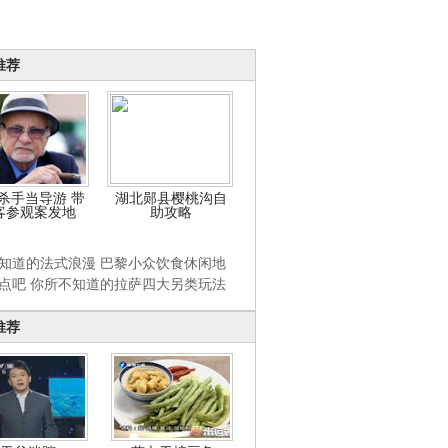
推荐
杀手当导游 带
湖北郧县樱桃沟自
客参观案发地
助攻略
知道的法式浪漫 巴黎小众饮食休闲地
点吧 你所不知道的拉萨四大另类玩法
推荐