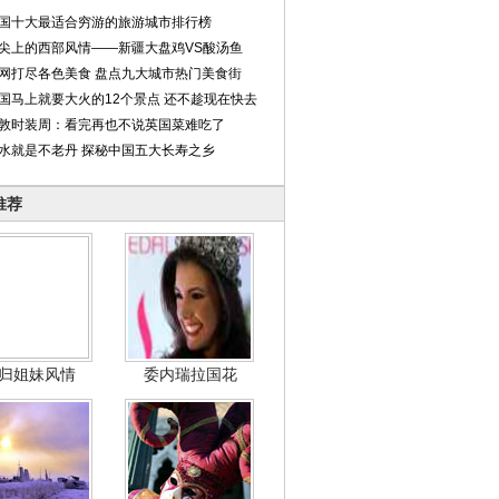
国十大最适合穷游的旅游城市排行榜
尖上的西部风情——新疆大盘鸡VS酸汤鱼
网打尽各色美食 盘点九大城市热门美食街
国马上就要大火的12个景点 还不趁现在快去
敦时装周：看完再也不说英国菜难吃了
水就是不老丹 探秘中国五大长寿之乡
推荐
归姐妹风情
委内瑞拉国花