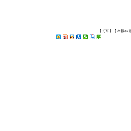
【
打印
】【
举报/纠