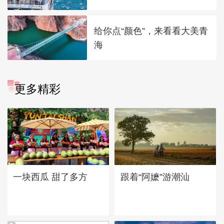
给你点“颜色”，来看看大美青
海
更多精彩
一块西瓜 甜了多方
跟着“阿嬷”游潮汕