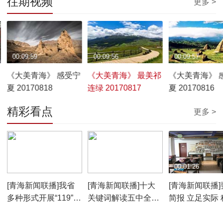
往期视频
更多 >
00:09:59
00:09:56
00:09:57
《大美青海》 感受宁
《大美青海》 最美祁
《大美青海》 
夏 20170818
连绿 20170817
夏 20170816
精彩看点
更多 >
00:02:05
00:02:15
00:01:26
[青海新闻联播]我省
[青海新闻联播]十大
[青海新闻联播]
多种形式开展“119”消
关键词解读五中全会
简报 立足实际 
防宣传活动
公报20151109
系统谋划好“十
五”人才规划