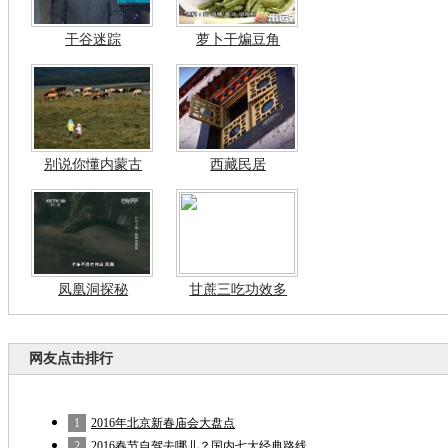
干谷迷踪
萝卜干煸豆角
别说你懂内蒙古
西藏民居
凤凰洞探秘
甘蔗三吃功效多
网友点击排行
1
2016年北京新春庙会大盘点
2
2016春节自驾去哪儿？国内七大经典路线