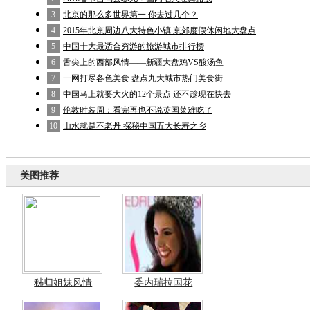
3
北京的那么多世界第一 你去过几个？
4
2015年北京周边八大特色小镇 京郊度假休闲地大盘点
5
中国十大最适合穷游的旅游城市排行榜
6
舌尖上的西部风情——新疆大盘鸡VS酸汤鱼
7
一网打尽各色美食 盘点九大城市热门美食街
8
中国马上就要大火的12个景点 还不趁现在快去
9
伦敦时装周：看完再也不说英国菜难吃了
10
山水就是不老丹 探秘中国五大长寿之乡
美图推荐
秭归姐妹风情
委内瑞拉国花