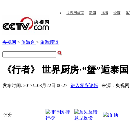
央视网首页
新闻
视频
经济
体
央视网
>
旅游台
>
旅游频道
《行者》 世界厨房·“蟹”逅泰国 20
发布时间: 2017年08月22日 00:27 |
进入复兴论坛
| 来源：央视网 
排
评分
顶
行榜
意见反馈