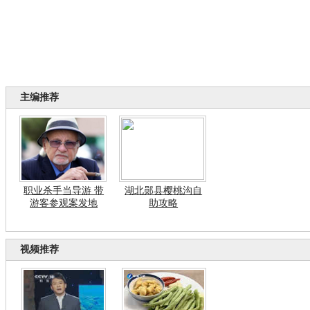
主编推荐
职业杀手当导游 带
湖北郧县樱桃沟自
游客参观案发地
助攻略
视频推荐