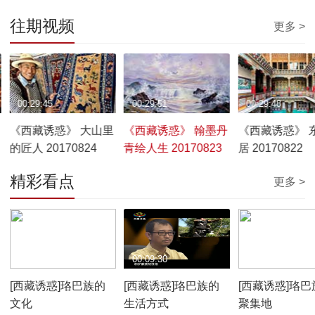
往期视频
更多 >
00:29:45
00:29:51
00:29:48
《西藏诱惑》 大山里
《西藏诱惑》 翰墨丹
《西藏诱惑》 
的匠人 20170824
青绘人生 20170823
居 20170822
精彩看点
更多 >
00:10:12
00:09:30
00:07:59
[西藏诱惑]珞巴族的
[西藏诱惑]珞巴族的
[西藏诱惑]珞巴
文化
生活方式
聚集地