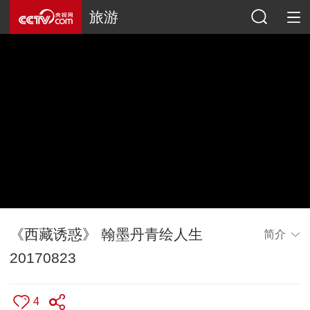
旅游
《西藏诱惑》 翰墨丹青绘人生
简介
20170823
4