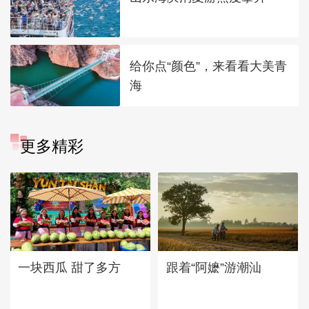
给你点“颜色”，来看看大美青
海
更多精彩
一块西瓜 甜了多方
跟着“阿嬷”游潮汕