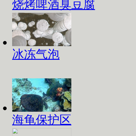
烧烤啤酒臭豆腐
冰冻气泡
海龟保护区