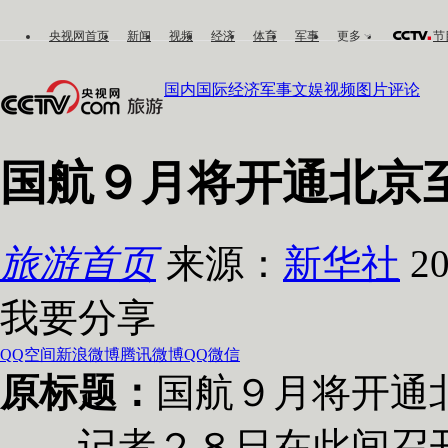
央视网首页
新闻
视频
经济
体育
军事
更多
节
国内
国际
经济
军事
文娱
视频
图片
评论
国航９月将开通北京
旅游首页
来源：
新华社
20
我要分享
QQ空间
新浪微博
腾讯微博
QQ
微信
原标题：
国航９月将开通
记者２８日在此间召开