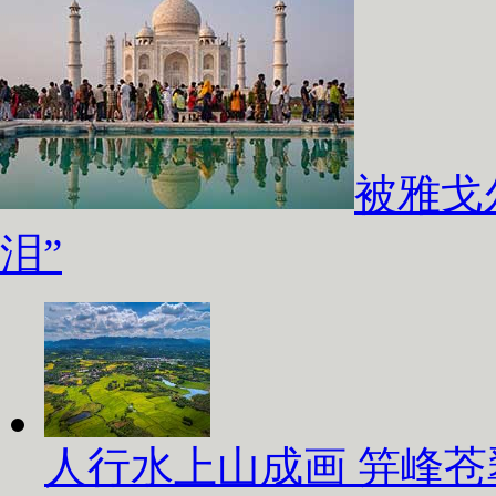
被雅戈
泪”
人行水上山成画 笄峰苍