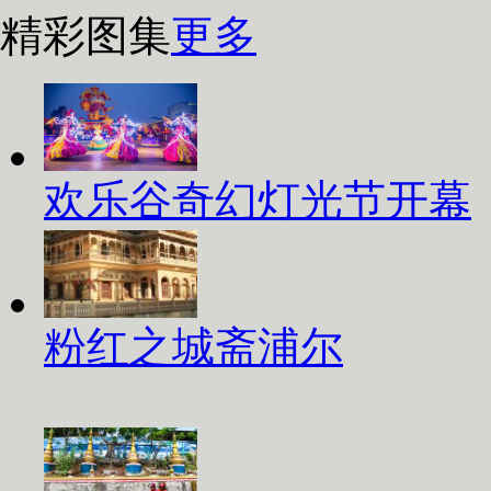
精彩图集
更多
欢乐谷奇幻灯光节开幕
粉红之城斋浦尔