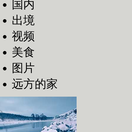
国内
出境
视频
美食
图片
远方的家