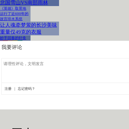
北国雪山VS南部雨林
《英雄》取景地
运行了近600年的
故宫排水系统
让人魂牵梦萦的长沙美味
重量仅49克的衣服
妙手回春的针灸