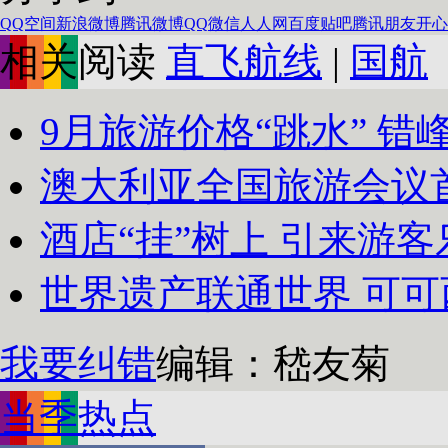
QQ空间
新浪微博
腾讯微博
QQ
微信
人人网
百度贴吧
腾讯朋友
开心
相关阅读
直飞航线
|
国航
9月旅游价格“跳水” 错
澳大利亚全国旅游会议
酒店“挂”树上 引来游
世界遗产联通世界 可可西
我要纠错
编辑：嵇友菊
当季热点