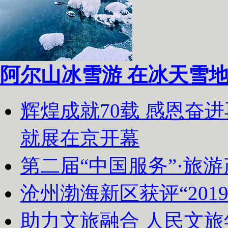
阿尔山冰雪游 在冰天雪
辉煌成就70载 感恩奋
就展在京开幕
第二届“中国服务”·旅
沧州渤海新区获评“20
助力文旅融合 人民文