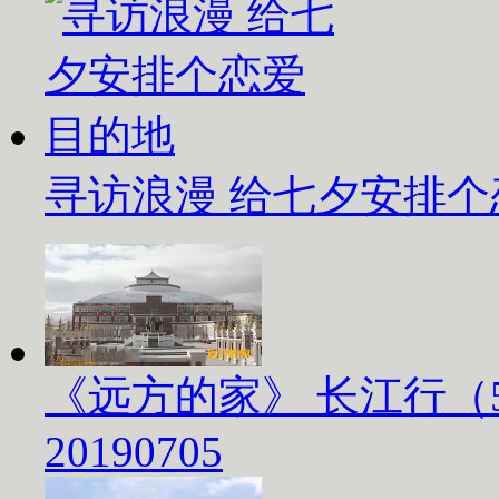
寻访浪漫 给七夕安排
《远方的家》 长江行（
20190705