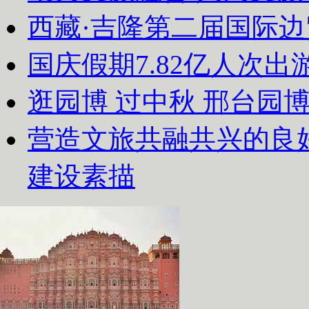
西藏·吉隆第二届国际
国庆假期7.82亿人次出游
逛园博 过中秋 邢台园
营造文旅共融共兴的良
建设素描