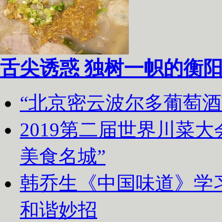
舌尖诱惑 独树一帜的衡
“北京密云波尔多葡萄
2019第二届世界川菜
美食名城”
韩乔生《中国味道》学习
和谐妙招