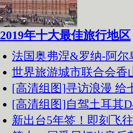
2019年十大最佳旅行地区
法国奥弗涅&罗纳-阿
世界旅游城市联合会香
[高清组图]寻访浪漫 
[高清组图]自驾土耳其D
新出台5年签！即刻飞