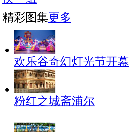
精彩图集
更多
欢乐谷奇幻灯光节开幕
粉红之城斋浦尔