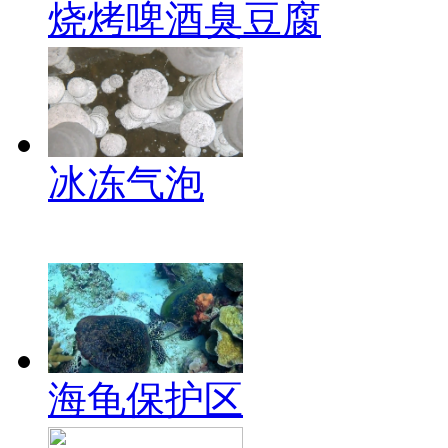
烧烤啤酒臭豆腐
冰冻气泡
海龟保护区