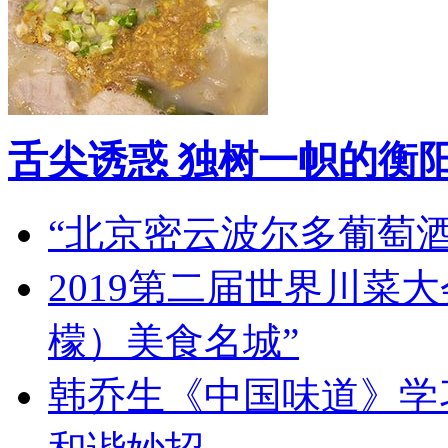
舌尖诱惑 独树一帜的衡
“北京密云波尔多葡萄
2019第二届世界川菜
檬）美食名城”
韩乔生《中国味道》学习