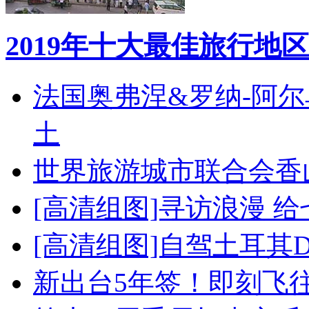
2019年十大最佳旅行地区
法国奥弗涅&罗纳-阿
土
世界旅游城市联合会香
[高清组图]寻访浪漫 
[高清组图]自驾土耳其
新出台5年签！即刻飞