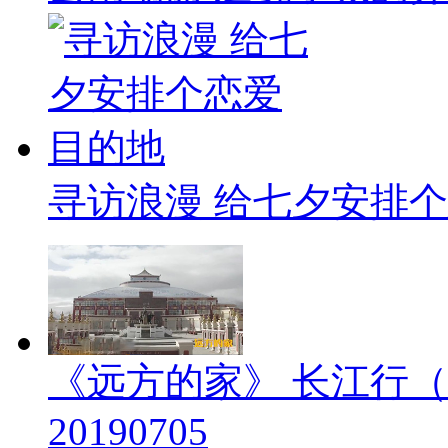
寻访浪漫 给七夕安排
《远方的家》 长江行（
20190705