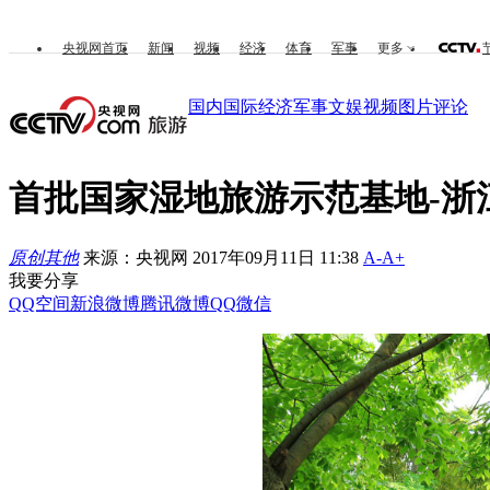
央视网首页
新闻
视频
经济
体育
军事
更多
国内
国际
经济
军事
文娱
视频
图片
评论
首批国家湿地旅游示范基地-浙
原创其他
来源：央视网 2017年09月11日 11:38
A-
A+
我要分享
QQ空间
新浪微博
腾讯微博
QQ
微信