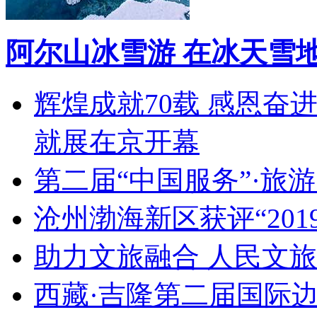
阿尔山冰雪游 在冰天雪
辉煌成就70载 感恩奋
就展在京开幕
第二届“中国服务”·旅
沧州渤海新区获评“20
助力文旅融合 人民文
西藏·吉隆第二届国际