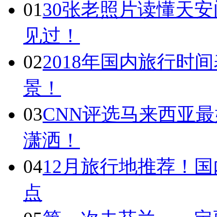
01
30张老照片读懂天
见过！
02
2018年国内旅行时
景！
03
CNN评选马来西亚最
潇洒！
04
12月旅行地推荐！国
点