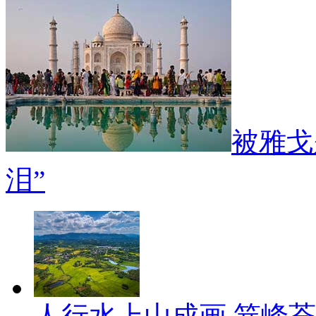
被雅戈
泪”
人行水上山成画 笄峰