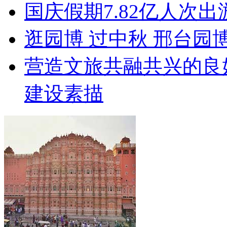
国庆假期7.82亿人次出游
逛园博 过中秋 邢台园
营造文旅共融共兴的良
建设素描