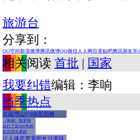
旅游台
分享到：
QQ空间
新浪微博
腾讯微博
QQ
微信
人人网
百度贴吧
腾讯朋友
开
相关阅读
首批
|
国家
我要纠错
编辑：李响
当季热点
北国雪山VS南部雨林
《英雄》取景地
运行了近600年的
故宫排水系统
让人魂牵梦萦的长沙美味