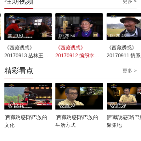
往期视频
更多 >
00:29:51
00:29:54
00:29:46
《西藏诱惑》
《西藏诱惑》
《西藏诱惑》
20170913 丛林王宫
20170912 编织幸福
20170911 情
的传说
生活
巴宣舞
精彩看点
更多 >
00:10:12
00:09:30
00:07:59
[西藏诱惑]珞巴族的
[西藏诱惑]珞巴族的
[西藏诱惑]珞巴
文化
生活方式
聚集地