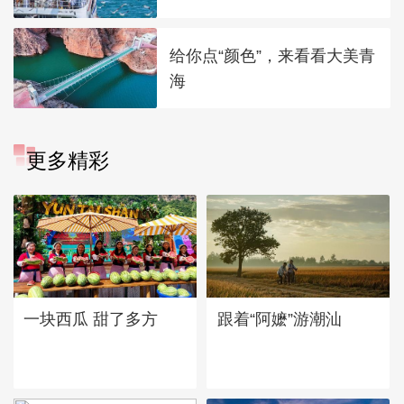
给你点“颜色”，来看看大美青
海
更多精彩
一块西瓜 甜了多方
跟着“阿嬷”游潮汕