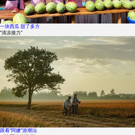
一块西瓜 甜了多方
“清凉接力”
跟着“阿嬷”游潮汕