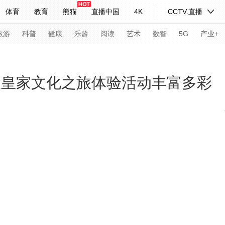
体育
教育
熊猫
直播中国
4K
CCTV.直播
式妙语
主持人
下载央视影音
热解读
天天学习
旅游
科普
健康
乐龄
阅读
艺术
数智
5G
产业+
纪录片网
国家大剧院
大型活动
陵皇家文化之旅体验活动丰富多彩
科技
法治
文娱
人物
公益
图片
习式妙语
央视快评
央视网评
光华锐评
锋面
频道
VR/AR
4K专区
全景新闻
请入列
人生第一次
人生第二次
年冬奥会
CBA
NBA
中超
国足
国际足球
网球
综
体育江湖
文化体育
冰雪道路
足球道路