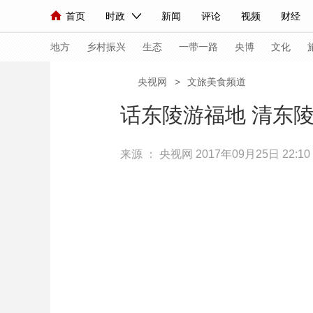
首页
时政
新闻
评论
视频
财经
人民领袖习近平
直播
海外频道
片库
iPanda
栏目大全
联播+
English
中国领导人
节目单
Монгол
听音
央视快评
微视频
习
地方
乡村振兴
生态
一带一路
央博
文化
央视网
>
文旅美食频道
总台春晚
网络春晚
共产党员网
秧纪录
话东陵游福地 清东
来源 ：
央视网
2017年09月25日 22:10
新闻
国内
国际
评论
经济
军事
人民领袖习近平
联播+
热解读
天天学习
视频
小央视频
小央直播
直播中国
熊猫
现场
前线
比划
快看
蓝海中国
新兵
体育
直播
竞猜
2026年世界杯
2026
VIP会员
CCTV奥林匹克频道
生活体育大会