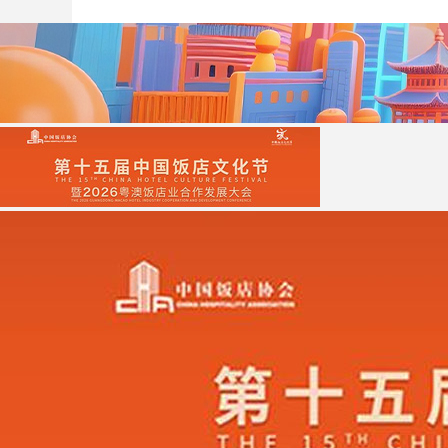
财经
教育
乡村振兴
生态环境
一带一路
大国智造
大国展会
大国保险
云顶对话
CCTV.节目官网
直播
节目单
栏目
片库