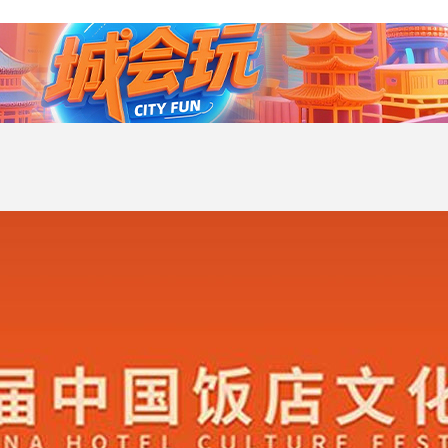
央博
非遗
文化
旅游
科普
健康
乐龄
阅读
云起
超级工厂
智敬中国
全民健康
颜选攻略
海洋
热播榜
总台企业白名单