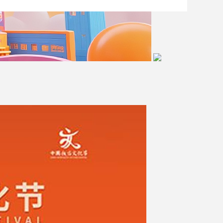
艺术
汽车
数智
5G
产业+
时尚
天气
才艺
网展
央央好物