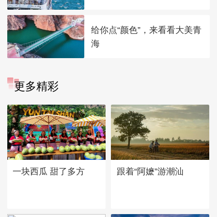
给你点“颜色”，来看看大美青
海
更多精彩
一块西瓜 甜了多方
跟着“阿嬷”游潮汕