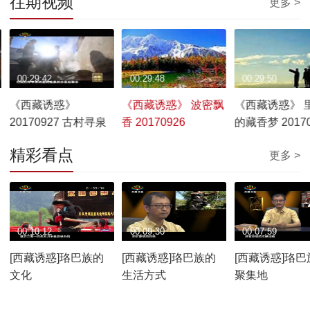
往期视频
更多 >
00:29:42
00:29:48
00:29:50
《西藏诱惑》
《西藏诱惑》 波密飘
《西藏诱惑》 
20170927 古村寻泉
香 20170926
的藏香梦 20170
精彩看点
更多 >
00:10:12
00:09:30
00:07:59
[西藏诱惑]珞巴族的
[西藏诱惑]珞巴族的
[西藏诱惑]珞巴
文化
生活方式
聚集地