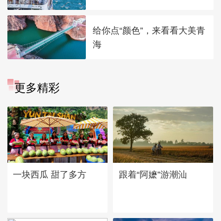
给你点“颜色”，来看看大美青
海
更多精彩
一块西瓜 甜了多方
跟着“阿嬷”游潮汕