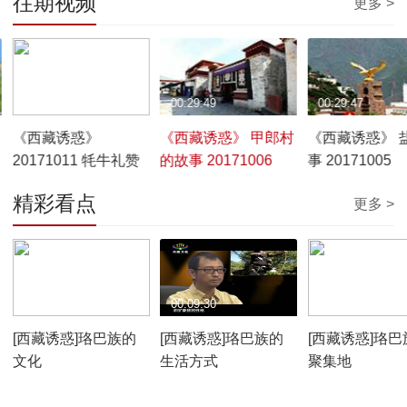
往期视频
更多 >
00:29:51
00:29:49
00:29:47
《西藏诱惑》
《西藏诱惑》 甲郎村
《西藏诱惑》 
20171011 牦牛礼赞
的故事 20171006
事 20171005
精彩看点
更多 >
00:10:12
00:09:30
00:07:59
[西藏诱惑]珞巴族的
[西藏诱惑]珞巴族的
[西藏诱惑]珞巴
文化
生活方式
聚集地