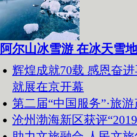
阿尔山冰雪游 在冰天雪
辉煌成就70载 感恩奋
就展在京开幕
第二届“中国服务”·旅
沧州渤海新区获评“20
助力文旅融合 人民文