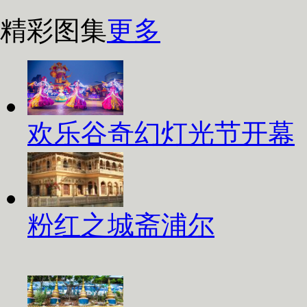
精彩图集
更多
欢乐谷奇幻灯光节开幕
粉红之城斋浦尔