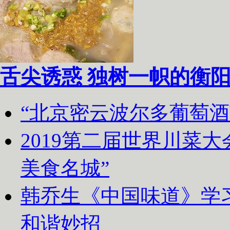
舌尖诱惑 独树一帜的衡
“北京密云波尔多葡萄
2019第二届世界川菜
美食名城”
韩乔生《中国味道》学习
和谐妙招