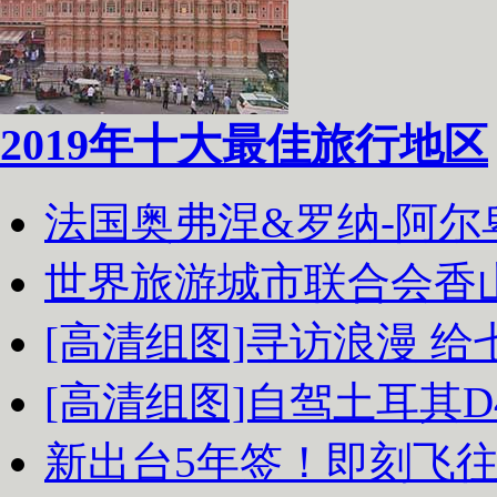
2019年十大最佳旅行地区
法国奥弗涅&罗纳-阿
世界旅游城市联合会香
[高清组图]寻访浪漫 
[高清组图]自驾土耳其D
新出台5年签！即刻飞