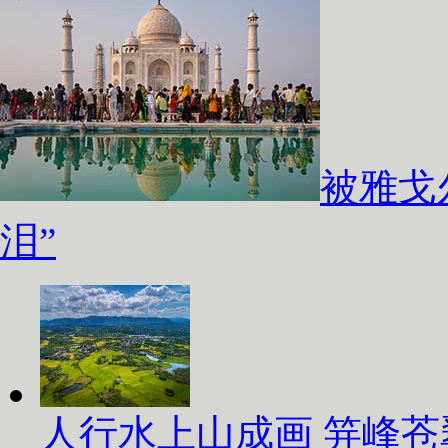
被雅戈
泪”
人行水上山成画 笄峰苍