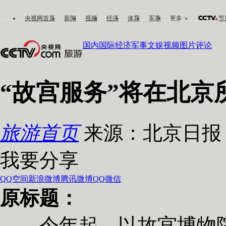
央视网首页
新闻
视频
经济
体育
军事
更多
节
国内
国际
经济
军事
文娱
视频
图片
评论
“故宫服务”将在北京
旅游首页
来源：北京日报 20
我要分享
QQ空间
新浪微博
腾讯微博
QQ
微信
原标题：
今年起，以故宫博物院命