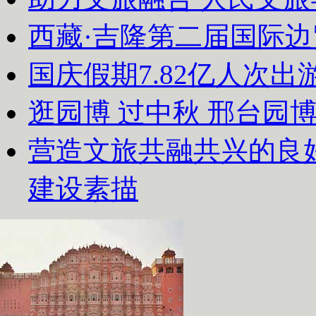
西藏·吉隆第二届国际
国庆假期7.82亿人次出游
逛园博 过中秋 邢台园
营造文旅共融共兴的良
建设素描