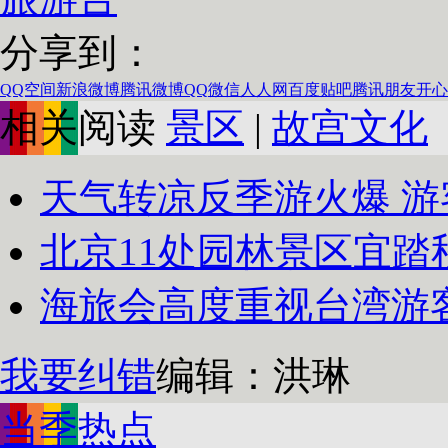
分享到：
QQ空间
新浪微博
腾讯微博
QQ
微信
人人网
百度贴吧
腾讯朋友
开心
相关阅读
景区
|
故宫文化
天气转凉反季游火爆 游
北京11处园林景区宜踏
海旅会高度重视台湾游
我要纠错
编辑：洪琳
当季热点