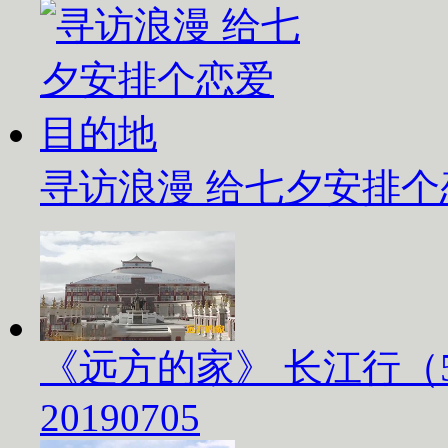
寻访浪漫 给七夕安排
《远方的家》 长江行（
20190705