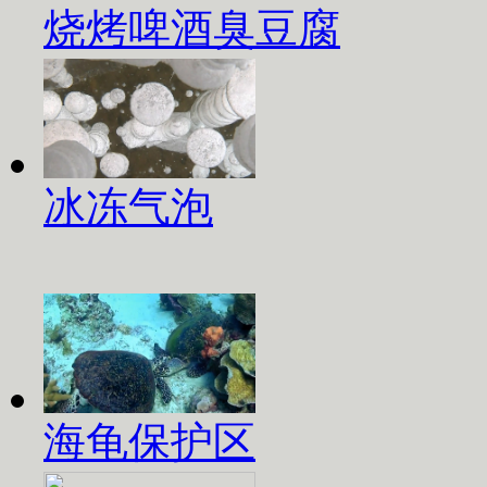
烧烤啤酒臭豆腐
冰冻气泡
海龟保护区