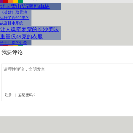
北国雪山VS南部雨林
《英雄》取景地
运行了近600年的
故宫排水系统
让人魂牵梦萦的长沙美味
重量仅49克的衣服
妙手回春的针灸