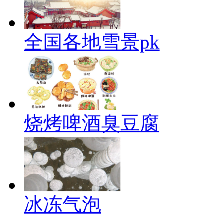
全国各地雪景pk
烧烤啤酒臭豆腐
冰冻气泡