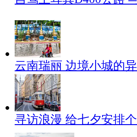
云南瑞丽 边境小城的
寻访浪漫 给七夕安排