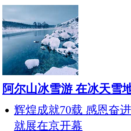
阿尔山冰雪游 在冰天雪
辉煌成就70载 感恩奋
就展在京开幕