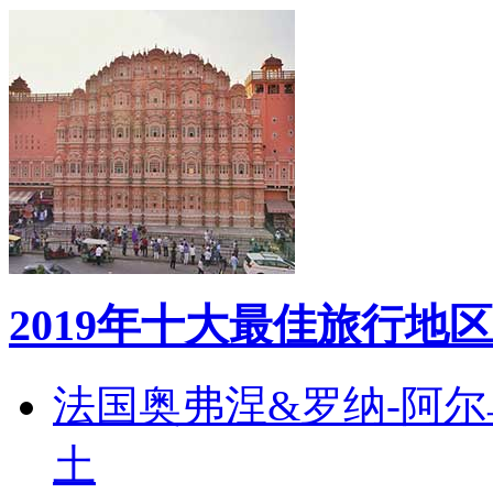
2019年十大最佳旅行地区
法国奥弗涅&罗纳-阿
土