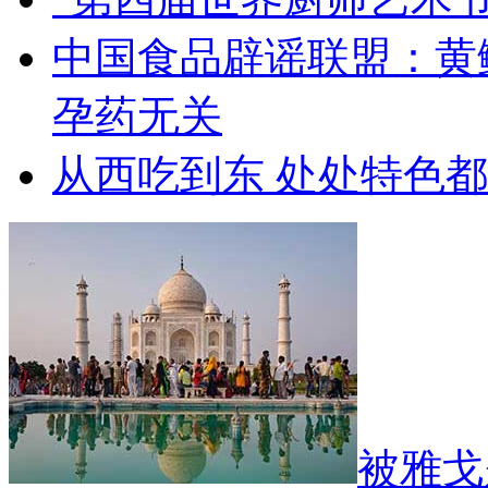
中国食品辟谣联盟：黄
孕药无关
从西吃到东 处处特色
被雅戈