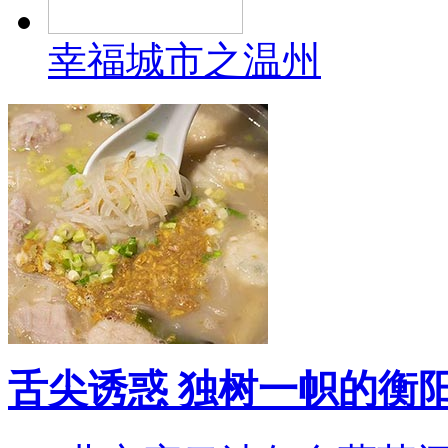
幸福城市之温州
舌尖诱惑 独树一帜的衡