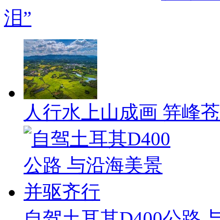
泪”
人行水上山成画 笄峰
自驾土耳其D400公路