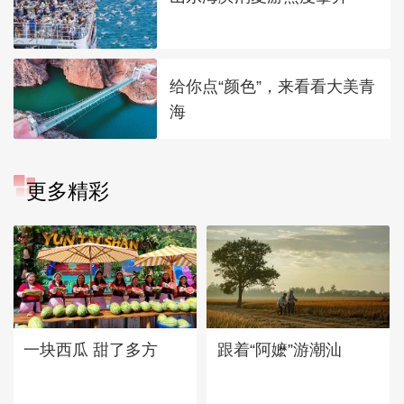
给你点“颜色”，来看看大美青
海
更多精彩
一块西瓜 甜了多方
跟着“阿嬷”游潮汕