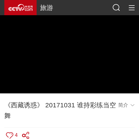
旅游
《西藏诱惑》 20171031 谁持彩练当空
简介
舞
4