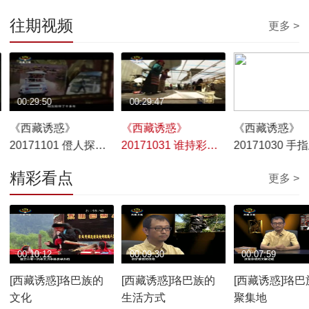
往期视频
更多 >
00:29:50
00:29:47
00:29:45
《西藏诱惑》
《西藏诱惑》
《西藏诱惑》
20171101 僜人探访
20171031 谁持彩练
20171030 手
之旅
当空舞
温暖
精彩看点
更多 >
00:10:12
00:09:30
00:07:59
[西藏诱惑]珞巴族的
[西藏诱惑]珞巴族的
[西藏诱惑]珞巴
文化
生活方式
聚集地