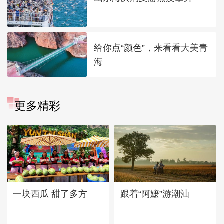
给你点“颜色”，来看看大美青
海
更多精彩
一块西瓜 甜了多方
跟着“阿嬷”游潮汕