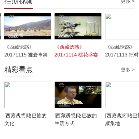
往期视频
更多 >
00:29:45
00:29:47
00:29:52
《西藏诱惑》
《西藏诱惑》
《西藏诱惑》
20171115 雅砻卓舞
20171114 桃花盛宴
20171113 把
住
精彩看点
更多 >
00:10:12
00:09:30
00:07:59
[西藏诱惑]珞巴族的
[西藏诱惑]珞巴族的
[西藏诱惑]珞巴
文化
生活方式
聚集地