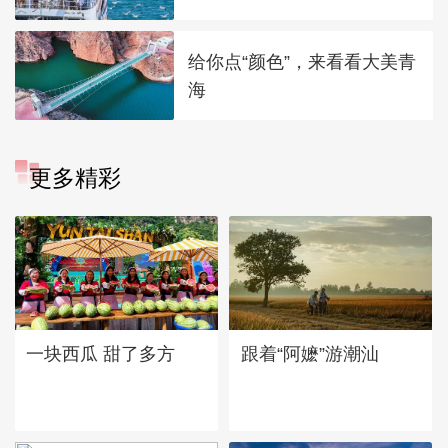
给你点“颜色”，来看看大美青
海
更多精彩
一块西瓜 甜了多方
跟着“阿嬷”游潮汕