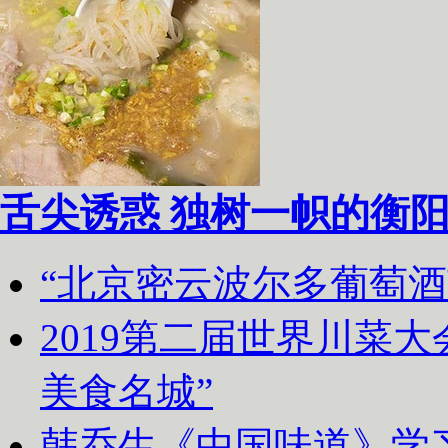
舌尖诱惑 独树一帜的衡
“北京密云波尔多葡萄
2019第二届世界川菜
美食名城”
韩乔生《中国味道》学习