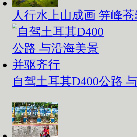
人行水上山成画 笄峰苍
自驾土耳其D400公路