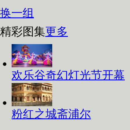
换一组
精彩图集
更多
欢乐谷奇幻灯光节开幕
粉红之城斋浦尔