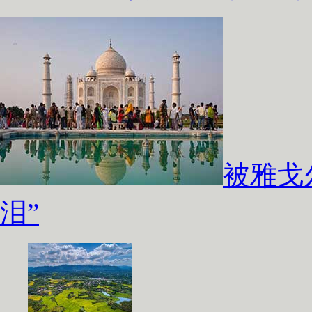
被雅戈
泪”