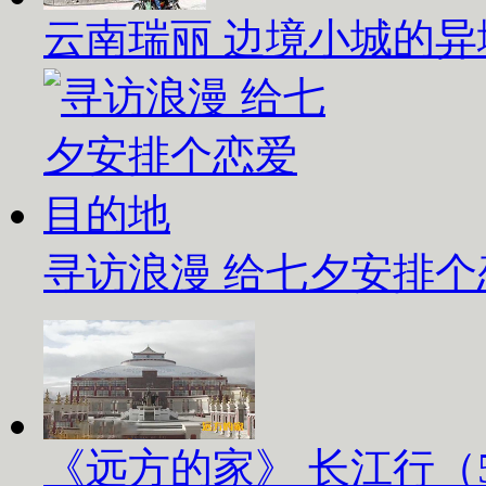
云南瑞丽 边境小城的异
寻访浪漫 给七夕安排
《远方的家》 长江行（