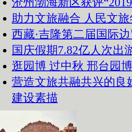
沧州渤海新区获评“20
助力文旅融合 人民文
西藏·吉隆第二届国际
国庆假期7.82亿人次出游
逛园博 过中秋 邢台园
营造文旅共融共兴的良
建设素描