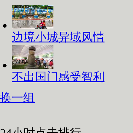
边境小城异域风情
不出国门感受智利
换一组
24小时点击排行