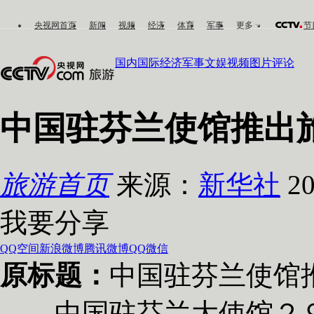
央视网首页
新闻
视频
经济
体育
军事
更多
节
国内
国际
经济
军事
文娱
视频
图片
评论
中国驻芬兰使馆推出
旅游首页
来源：
新华社
20
我要分享
QQ空间
新浪微博
腾讯微博
QQ
微信
原标题：
中国驻芬兰使馆
中国驻芬兰大使馆２９