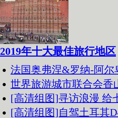
2019年十大最佳旅行地区
法国奥弗涅&罗纳-阿
世界旅游城市联合会香
[高清组图]寻访浪漫 
[高清组图]自驾土耳其D