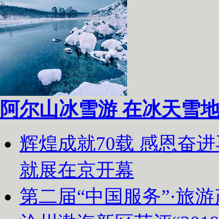
阿尔山冰雪游 在冰天雪
辉煌成就70载 感恩奋
就展在京开幕
第二届“中国服务”·旅