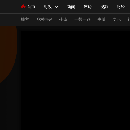
首页
时政
新闻
评论
视频
财经
人民领袖习近平
直播
海外频道
片库
iPanda
栏目大全
联播+
English
中国领导人
节目单
Монгол
听音
央视快评
微视频
习
地方
乡村振兴
生态
一带一路
央博
文化
总台春晚
网络春晚
共产党员网
秧纪录
新闻
国内
国际
评论
经济
军事
人民领袖习近平
联播+
热解读
天天学习
视频
小央视频
小央直播
直播中国
熊猫
现场
前线
比划
快看
蓝海中国
新兵
体育
直播
竞猜
2026年世界杯
2026
VIP会员
CCTV奥林匹克频道
生活体育大会