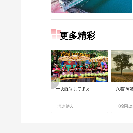
更多精彩
一块西瓜 甜了多方
跟着“阿
“清凉接力”
《给阿嬷