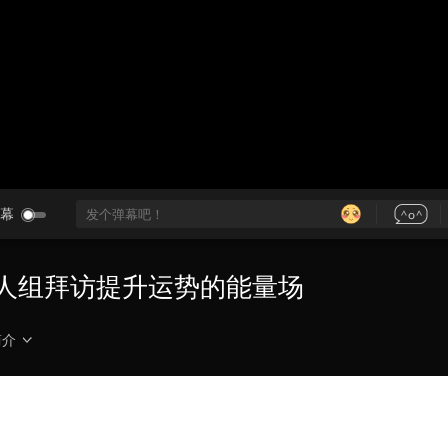
央博
非遗
文化
旅游
科普
健康
乐龄
阅读
云起
超级工厂
智敬中国
全民健康
颜选攻略
海洋
热播榜
总台企业白名单
幕
二人组拜访提升运势的能量场
简介