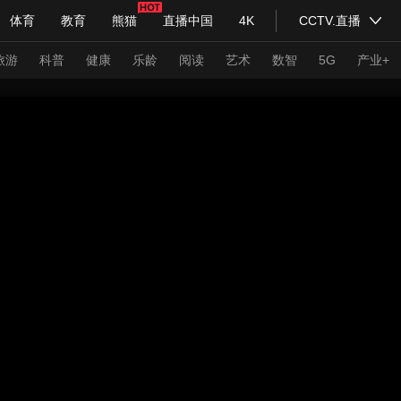
体育
教育
熊猫
直播中国
4K
CCTV.直播
式妙语
主持人
下载央视影音
热解读
天天学习
旅游
科普
健康
乐龄
阅读
艺术
数智
5G
产业+
纪录片网
国家大剧院
大型活动
科技
法治
文娱
人物
公益
图片
习式妙语
央视快评
央视网评
光华锐评
锋面
频道
VR/AR
4K专区
全景新闻
请入列
人生第一次
人生第二次
年冬奥会
CBA
NBA
中超
国足
国际足球
网球
综
体育江湖
文化体育
冰雪道路
足球道路