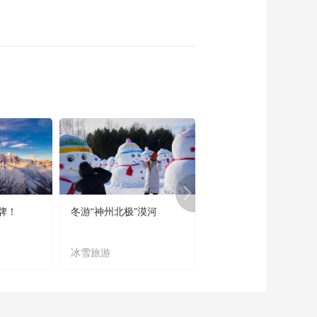
牌！
冬游“神州北极”漠河
宜居宜业又宜游
冰雪旅游
农文旅融合