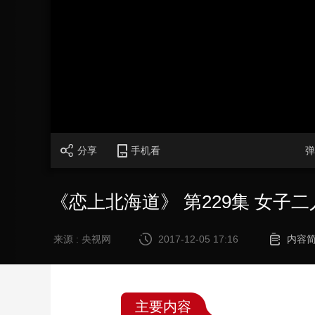
财经
教育
乡村振兴
生态环境
一带一路
大国智造
大国展会
大国保险
云顶对话
CCTV.节目官网
直播
节目单
栏目
片库
分享
手机看
弹
《恋上北海道》 第229集 女子
来源 : 央视网
2017-12-05 17:16
内容
主要内容