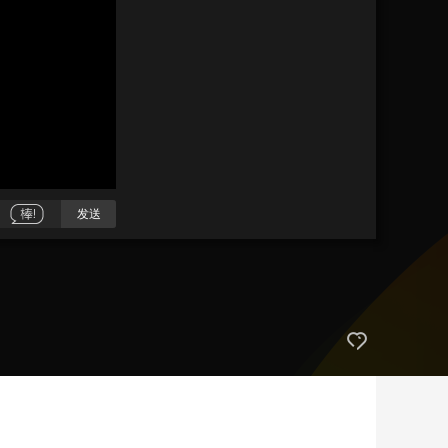
艺术
汽车
数智
5G
产业+
时尚
天气
才艺
网展
央央好物
发送