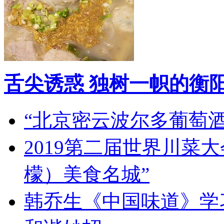
舌尖诱惑 独树一帜的衡
“北京密云波尔多葡萄
2019第二届世界川菜
檬）美食名城”
韩乔生《中国味道》学习