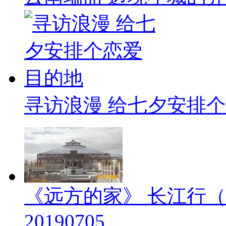
寻访浪漫 给七夕安排
《远方的家》 长江行（
20190705