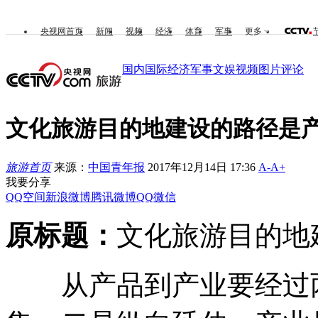
央视网首页
新闻
视频
经济
体育
军事
更多
国内
国际
经济
军事
文娱
视频
图片
评论
文化旅游目的地建设的路径是
旅游首页
来源：
中国青年报
2017年12月14日 17:36
A-
A+
我要分享
QQ空间
新浪微博
腾讯微博
QQ
微信
原标题：
文化旅游目的地
从产品到产业要经过两