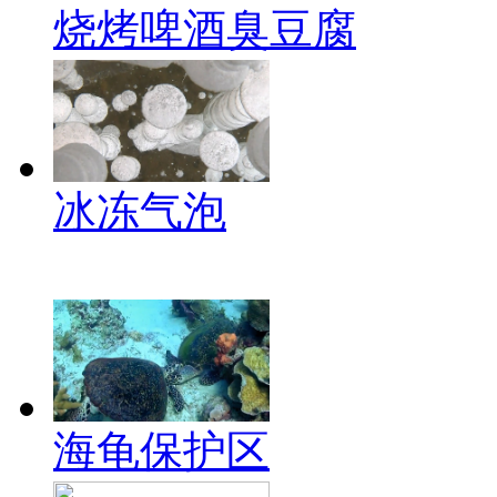
烧烤啤酒臭豆腐
冰冻气泡
海龟保护区