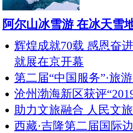
阿尔山冰雪游 在冰天雪
辉煌成就70载 感恩奋
就展在京开幕
第二届“中国服务”·旅
沧州渤海新区获评“20
助力文旅融合 人民文
西藏·吉隆第二届国际