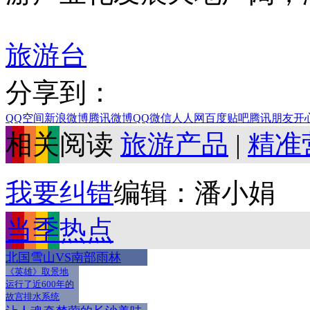
旅游台
分享到：
QQ空间
新浪微博
腾讯微博
QQ
微信
人人网
百度贴吧
腾讯朋友
开
相关阅读
旅游产品
|
精准
我要纠错
编辑：潘小娟
当季热点
北国雪山VS南部雨林
《英雄》取景地
运行了近600年的
故宫排水系统