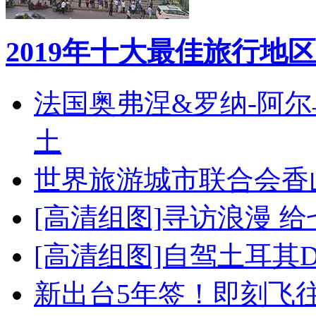
2019年十大最佳旅行地区
法国奥弗涅&罗纳-阿
土
世界旅游城市联合会香
[高清组图]寻访浪漫 
[高清组图]自驾土耳其
新出台5年签！即刻飞