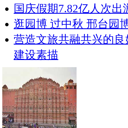
国庆假期7.82亿人次出游
逛园博 过中秋 邢台园
营造文旅共融共兴的良
建设素描