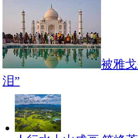
被雅戈
泪”