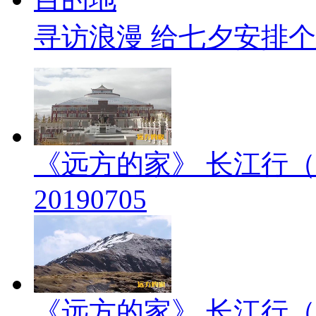
寻访浪漫 给七夕安排
《远方的家》 长江行（
20190705
《远方的家》 长江行（