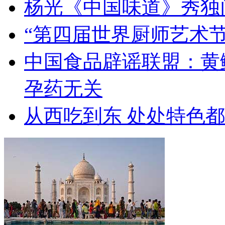
杨光《中国味道》秀独
“第四届世界厨师艺术节
中国食品辟谣联盟：黄
孕药无关
从西吃到东 处处特色