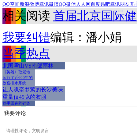
QQ空间
新浪微博
腾讯微博
QQ
微信
人人网
百度贴吧
腾讯朋友
开
相关阅读
首届北京国际健
我要纠错
编辑：潘小娟
当季热点
北国雪山VS南部雨林
《英雄》取景地
运行了近600年的
故宫排水系统
让人魂牵梦萦的长沙美味
重量仅49克的衣服
妙手回春的针灸