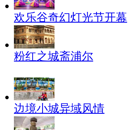
欢乐谷奇幻灯光节开幕
粉红之城斋浦尔
边境小城异域风情