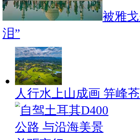
被雅戈
泪”
人行水上山成画 笄峰