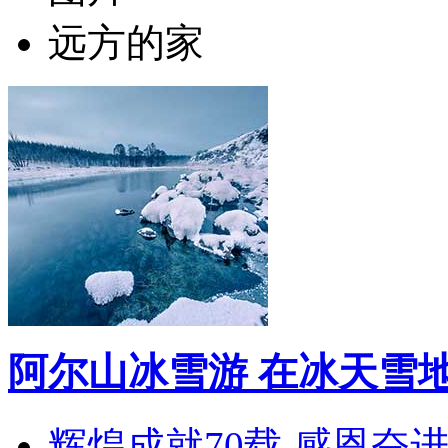
远方的家
阿尔山冰雪游 在冰天雪
辉煌成就70载 感恩奋