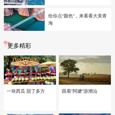
给你点“颜色”，来看看大美青
海
更多精彩
一块西瓜 甜了多方
跟着“阿嬷”游潮汕