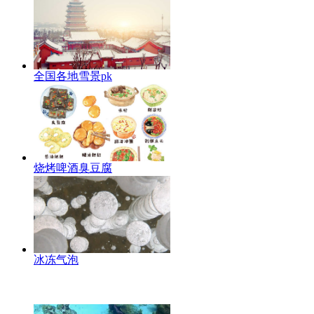
全国各地雪景pk
烧烤啤酒臭豆腐
冰冻气泡