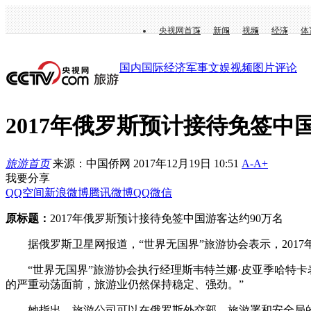
央视网首页
新闻
视频
经济
体
国内
国际
经济
军事
文娱
视频
图片
评论
2017年俄罗斯预计接待免签中
旅游首页
来源：中国侨网 2017年12月19日 10:51
A-
A+
我要分享
QQ空间
新浪微博
腾讯微博
QQ
微信
原标题：
2017年俄罗斯预计接待免签中国游客达约90万名
据俄罗斯卫星网报道，“世界无国界”旅游协会表示，2017年
“世界无国界”旅游协会执行经理斯韦特兰娜·皮亚季哈特卡表示：“
的严重动荡面前，旅游业仍然保持稳定、强劲。”
她指出，旅游公司可以在俄罗斯外交部、旅游署和安全局的