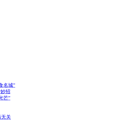
食名城”
谐妙招
光芒”
药无关