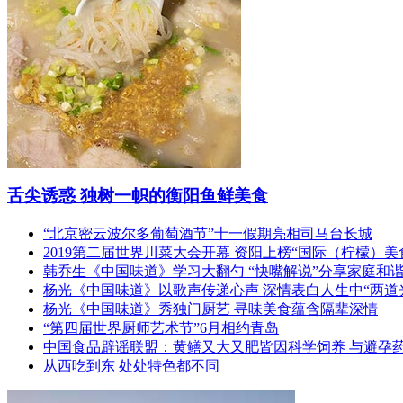
舌尖诱惑 独树一帜的衡阳鱼鲜美食
“北京密云波尔多葡萄酒节”十一假期亮相司马台长城
2019第二届世界川菜大会开幕 资阳上榜“国际（柠檬）美
韩乔生《中国味道》学习大翻勺 “快嘴解说”分享家庭和
杨光《中国味道》以歌声传递心声 深情表白人生中“两道
杨光《中国味道》秀独门厨艺 寻味美食蕴含隔辈深情
“第四届世界厨师艺术节”6月相约青岛
中国食品辟谣联盟：黄鳝又大又肥皆因科学饲养 与避孕
从西吃到东 处处特色都不同