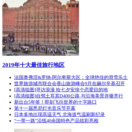
2019年十大最佳旅行地区
法国奥弗涅&罗纳-阿尔卑斯大区：全球绝佳的滑雪乐土
世界旅游城市联合会香山旅游峰会9月在赫尔辛基召开
[高清组图]寻访浪漫 给七夕安排个恋爱目的地
[高清组图]自驾土耳其D400公路 与沿海美景并驱齐行
新出台5年签！即刻飞往世界的十字路口
第十一届悉尼灯光音乐节开幕
日本多地出现高温天气 北海道气温刷新纪录
“一带一路”沿线40余国特色产品炫彩亮相