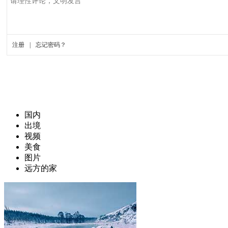
国内
出境
视频
美食
图片
远方的家