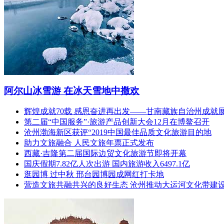
阿尔山冰雪游 在冰天雪地中撒欢
辉煌成就70载 感恩奋进再出发——甘南藏族自治州成就
第二届“中国服务”·旅游产品创新大会12月在博鳌召开
沧州渤海新区获评“2019中国最佳品质文化旅游目的地
助力文旅融合 人民文旅年票正式发布
西藏·吉隆第二届国际边贸文化旅游节即将开幕
国庆假期7.82亿人次出游 国内旅游收入6497.1亿
逛园博 过中秋 邢台园博园成网红打卡地
营造文旅共融共兴的良好生态 沧州推动大运河文化带建