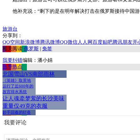
他补充说：“剩下的是在明年解决打击在俄罗斯接待中国游客
旅游台
分享到：
QQ空间
新浪微博
腾讯微博
QQ
微信
人人网
百度贴吧
腾讯朋友
开
相关阅读
俄罗斯
|
免签
我要纠错
编辑：潘小娟
当季热点
北国雪山VS南部雨林
《英雄》取景地
运行了近600年的
故宫排水系统
让人魂牵梦萦的长沙美味
重量仅49克的衣服
妙手回春的针灸