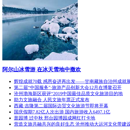
阿尔山冰雪游 在冰天雪地中撒欢
辉煌成就70载 感恩奋进再出发——甘南藏族自治州成就
第二届“中国服务”·旅游产品创新大会12月在博鳌召开
沧州渤海新区获评“2019中国最佳品质文化旅游目的地
助力文旅融合 人民文旅年票正式发布
西藏·吉隆第二届国际边贸文化旅游节即将开幕
国庆假期7.82亿人次出游 国内旅游收入6497.1亿
逛园博 过中秋 邢台园博园成网红打卡地
营造文旅共融共兴的良好生态 沧州推动大运河文化带建