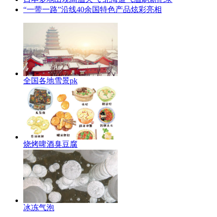
“一带一路”沿线40余国特色产品炫彩亮相
全国各地雪景pk
烧烤啤酒臭豆腐
冰冻气泡