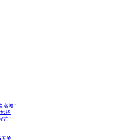
食名城”
谐妙招
光芒”
药无关