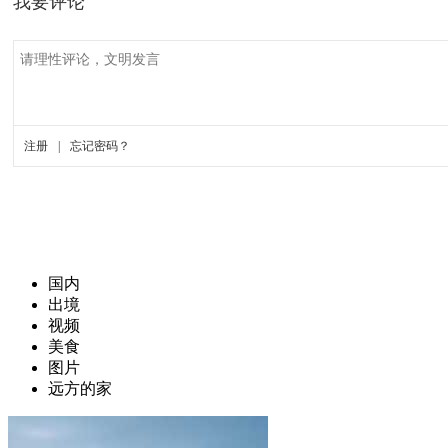
国内
出境
视频
美食
图片
远方的家