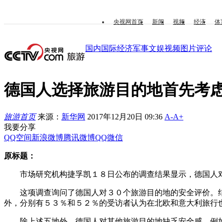
央视网首页
新闻
视频
经济
体
国内
国际
经济
军事
文娱
视频
图片
评论
德国人选择旅游目的地首先考
旅游首页
来源：
新华网
2017年12月20日 09:36
A-
A+
我要分享
QQ空间
新浪微博
腾讯微博
QQ
微信
原标题：
市场研究机构捷孚凯１８日公布的调查结果显示，德国人对德
这项调查询问了德国人对３０个旅游目的地的安全评价。结
外，分别有５３％和５２％的受访者认为在北欧和意大利旅行
除上述五地外，德国人对其他旅游目的地缺乏安全感。例如