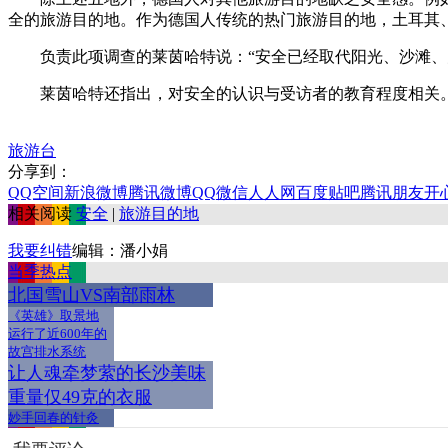
全的旅游目的地。作为德国人传统的热门旅游目的地，土耳其
负责此项调查的莱茵哈特说：“安全已经取代阳光、沙滩、大
莱茵哈特还指出，对安全的认识与受访者的教育程度相关。
旅游台
分享到：
QQ空间
新浪微博
腾讯微博
QQ
微信
人人网
百度贴吧
腾讯朋友
开
相关阅读
安全
|
旅游目的地
我要纠错
编辑：潘小娟
当季热点
北国雪山VS南部雨林
《英雄》取景地
运行了近600年的
故宫排水系统
让人魂牵梦萦的长沙美味
重量仅49克的衣服
妙手回春的针灸