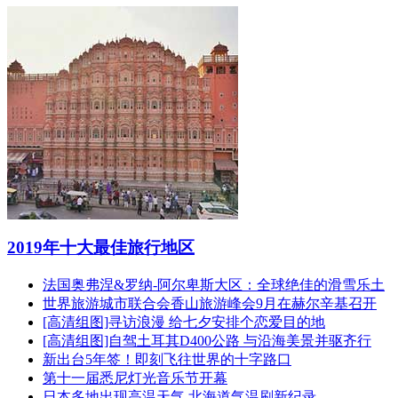
2019年十大最佳旅行地区
法国奥弗涅&罗纳-阿尔卑斯大区：全球绝佳的滑雪乐土
世界旅游城市联合会香山旅游峰会9月在赫尔辛基召开
[高清组图]寻访浪漫 给七夕安排个恋爱目的地
[高清组图]自驾土耳其D400公路 与沿海美景并驱齐行
新出台5年签！即刻飞往世界的十字路口
第十一届悉尼灯光音乐节开幕
日本多地出现高温天气 北海道气温刷新纪录