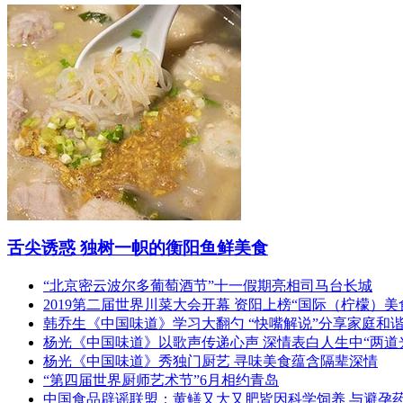
舌尖诱惑 独树一帜的衡阳鱼鲜美食
“北京密云波尔多葡萄酒节”十一假期亮相司马台长城
2019第二届世界川菜大会开幕 资阳上榜“国际（柠檬）美
韩乔生《中国味道》学习大翻勺 “快嘴解说”分享家庭和
杨光《中国味道》以歌声传递心声 深情表白人生中“两道
杨光《中国味道》秀独门厨艺 寻味美食蕴含隔辈深情
“第四届世界厨师艺术节”6月相约青岛
中国食品辟谣联盟：黄鳝又大又肥皆因科学饲养 与避孕