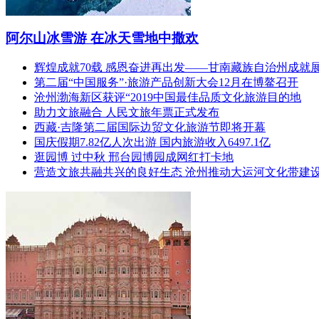
阿尔山冰雪游 在冰天雪地中撒欢
辉煌成就70载 感恩奋进再出发——甘南藏族自治州成就
第二届“中国服务”·旅游产品创新大会12月在博鳌召开
沧州渤海新区获评“2019中国最佳品质文化旅游目的地
助力文旅融合 人民文旅年票正式发布
西藏·吉隆第二届国际边贸文化旅游节即将开幕
国庆假期7.82亿人次出游 国内旅游收入6497.1亿
逛园博 过中秋 邢台园博园成网红打卡地
营造文旅共融共兴的良好生态 沧州推动大运河文化带建