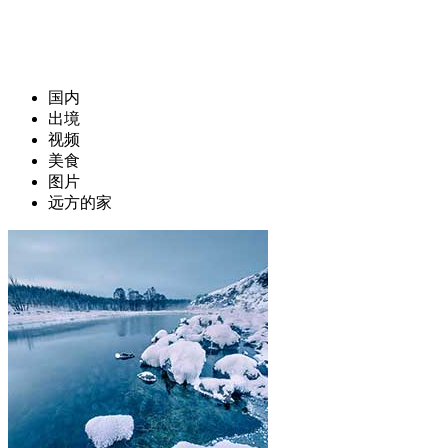
国内
出境
视频
美食
图片
远方的家