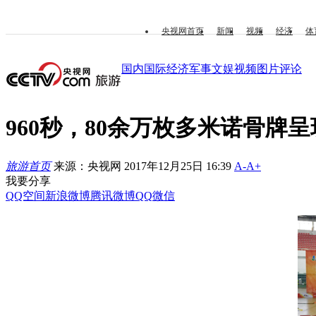
央视网首页
新闻
视频
经济
体
国内
国际
经济
军事
文娱
视频
图片
评论
960秒，80余万枚多米诺骨牌
旅游首页
来源：央视网 2017年12月25日 16:39
A-
A+
我要分享
QQ空间
新浪微博
腾讯微博
QQ
微信