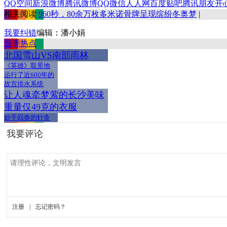
QQ空间
新浪微博
腾讯微博
QQ
微信
人人网
百度贴吧
腾讯朋友
开
相关阅读
960秒，80余万枚多米诺骨牌呈现缤纷冬奥梦
|
我要纠错
编辑：潘小娟
当季热点
北国雪山VS南部雨林
《英雄》取景地
运行了近600年的
故宫排水系统
让人魂牵梦萦的长沙美味
重量仅49克的衣服
妙手回春的针灸