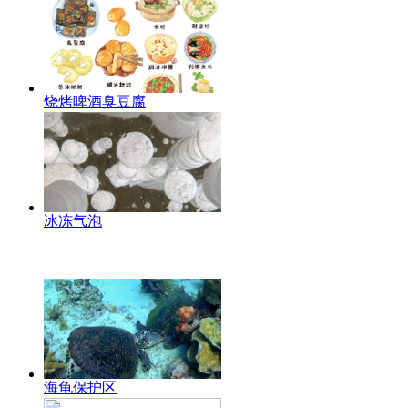
烧烤啤酒臭豆腐
冰冻气泡
海龟保护区