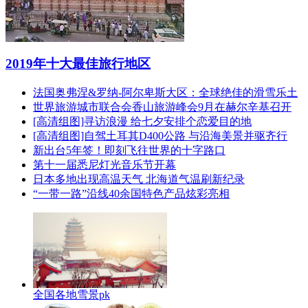
2019年十大最佳旅行地区
法国奥弗涅&罗纳-阿尔卑斯大区：全球绝佳的滑雪乐土
世界旅游城市联合会香山旅游峰会9月在赫尔辛基召开
[高清组图]寻访浪漫 给七夕安排个恋爱目的地
[高清组图]自驾土耳其D400公路 与沿海美景并驱齐行
新出台5年签！即刻飞往世界的十字路口
第十一届悉尼灯光音乐节开幕
日本多地出现高温天气 北海道气温刷新纪录
“一带一路”沿线40余国特色产品炫彩亮相
全国各地雪景pk