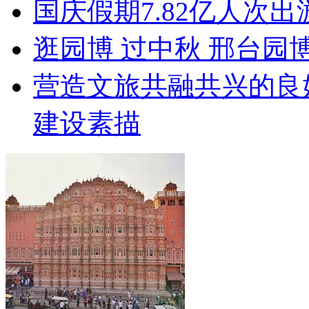
国庆假期7.82亿人次出游
逛园博 过中秋 邢台园
营造文旅共融共兴的良
建设素描