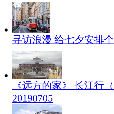
寻访浪漫 给七夕安排
《远方的家》 长江行（
20190705