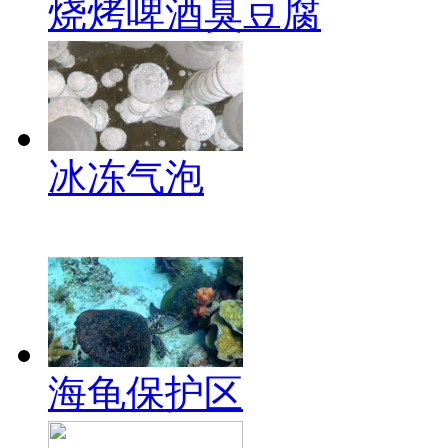
烧烤啤酒臭豆腐
冰冻气泡
海龟保护区