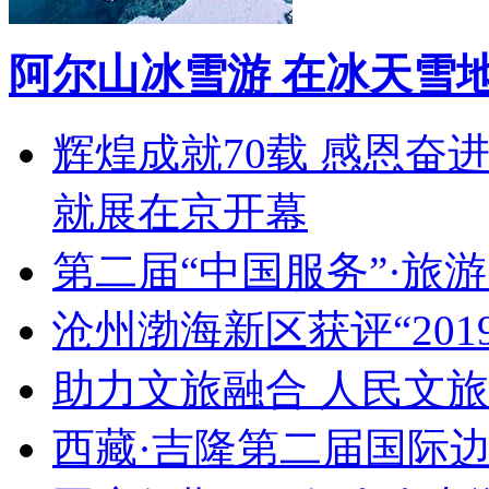
阿尔山冰雪游 在冰天雪
辉煌成就70载 感恩奋
就展在京开幕
第二届“中国服务”·旅
沧州渤海新区获评“20
助力文旅融合 人民文
西藏·吉隆第二届国际