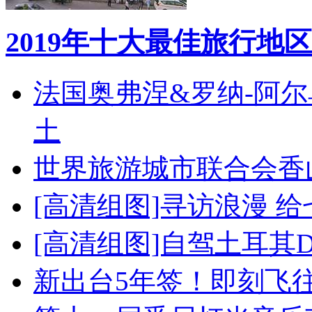
2019年十大最佳旅行地区
法国奥弗涅&罗纳-阿
土
世界旅游城市联合会香
[高清组图]寻访浪漫 
[高清组图]自驾土耳其
新出台5年签！即刻飞