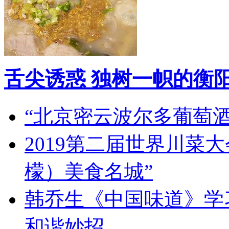
舌尖诱惑 独树一帜的衡
“北京密云波尔多葡萄
2019第二届世界川菜
檬）美食名城”
韩乔生《中国味道》学习
和谐妙招