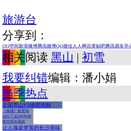
旅游台
分享到：
QQ空间
新浪微博
腾讯微博
QQ
微信
人人网
百度贴吧
腾讯朋友
开
相关阅读
黑山
|
初雪
我要纠错
编辑：潘小娟
当季热点
北国雪山VS南部雨林
《英雄》取景地
运行了近600年的
故宫排水系统
让人魂牵梦萦的长沙美味