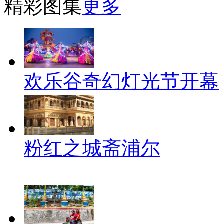
精彩图集
更多
欢乐谷奇幻灯光节开幕
粉红之城斋浦尔