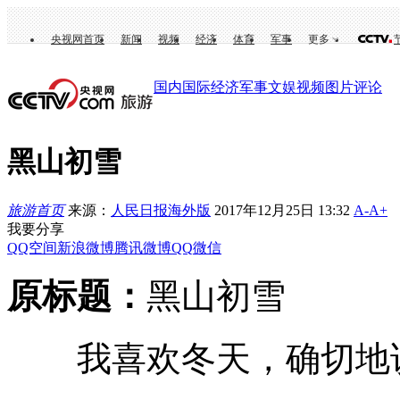
央视网首页
新闻
视频
经济
体育
军事
更多
国内
国际
经济
军事
文娱
视频
图片
评论
黑山初雪
旅游首页
来源：
人民日报海外版
2017年12月25日 13:32
A-
A+
我要分享
QQ空间
新浪微博
腾讯微博
QQ
微信
原标题：
黑山初雪
我喜欢冬天，确切地说