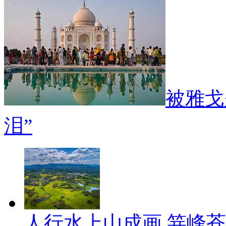
被雅戈
泪”
人行水上山成画 笄峰