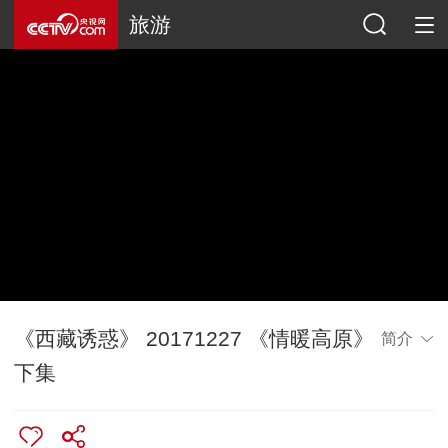
旅游
《西藏诱惑》 20171227 《情暖高原》
简介
下集