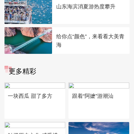
山东海滨消夏游热度攀升
给你点“颜色”，来看看大美青
海
更多精彩
一块西瓜 甜了多方
跟着“阿嬷”游潮汕